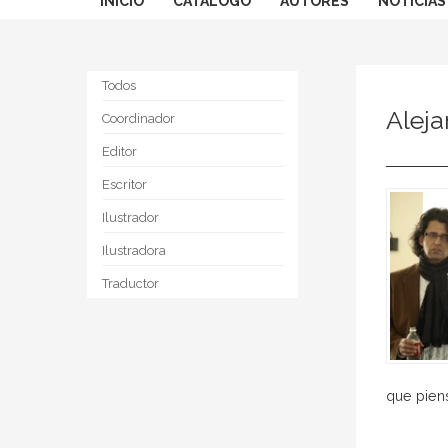
INICIO
CATÁLOGO
AUTORES
NOTICIAS
Todos
Aleja
Coordinador
Editor
Escritor
Ilustrador
Ilustradora
Traductor
que piens