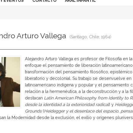
 Y EVENTOS
CONTACTO
AKAL INFANTIL
ndro Arturo Vallega
(Santiago, Chile, 1964)
Alejandro Arturo Vallega es profesor de Filosofía en 
enfoque el pensamiento de liberación latinoamericano
transformación del pensamiento filosófico, epistémico
liberatorio y decolonial. Su trabajo se desenvuelve en
latinoamericano indígena y popular y el pensamiento 
relación a la hermenéutica, a la deconstrucción y a la f
destacan
Latin American Philosophy from Identity to Ra
desde la identidad a la exterioridad radical
) y
Heidegger
Grounds
(
Heidegger y el desenlace del espacio, pensa
an la Modernidad desde la exclusión, el exilio y orígenes plurivers