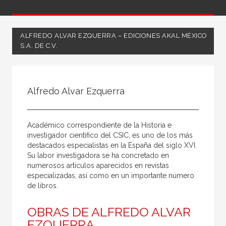
ALFREDO ALVAR EZQUERRA – EDICIONES AKAL MÉXICO
S.A. DE C.V.
Todos
Coordinador
Alfredo Alvar Ezquerra
Editor
Escritor
Académico correspondiente de la Historia e
Ilustrador
investigador científico del CSIC, es uno de los más
destacados especialistas en la España del siglo XVI.
Ilustradora
Su labor investigadora se ha concretado en
numerosos artículos aparecidos en revistas
Traductor
especializadas, así como en un importante número
de libros.
OBRAS DE ALFREDO ALVAR
EZQUERRA