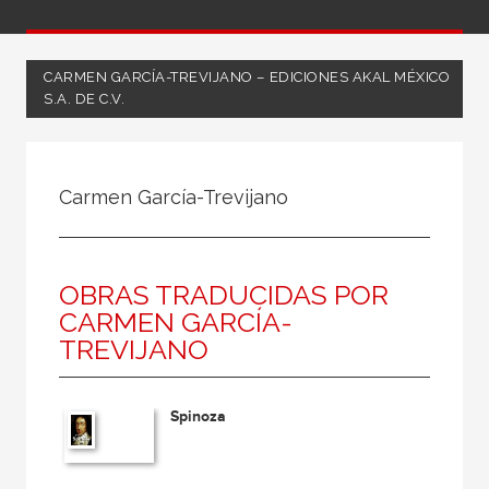
CARMEN GARCÍA-TREVIJANO – EDICIONES AKAL MÉXICO
S.A. DE C.V.
Todos
Coordinador
Carmen García-Trevijano
Editor
Escritor
OBRAS TRADUCIDAS POR
Ilustrador
CARMEN GARCÍA-
Ilustradora
TREVIJANO
Traductor
Spinoza