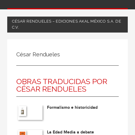
CÉSAR RENDUELES – EDICIONES AKAL MÉXICO S.A. DE
C.V.
Todos
Coordinador
César Rendueles
Editor
Escritor
OBRAS TRADUCIDAS POR
Ilustrador
CÉSAR RENDUELES
Ilustradora
Traductor
Formalismo e historicidad
La Edad Media a debate