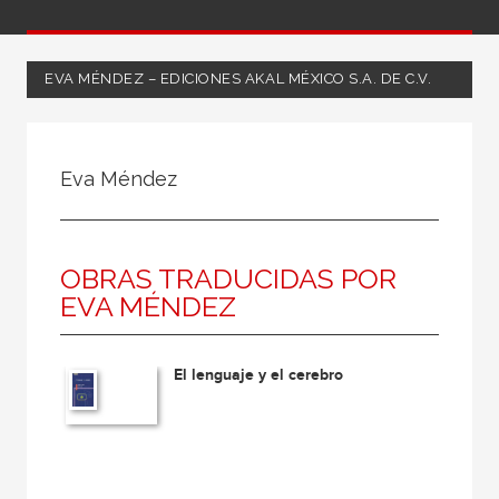
EVA MÉNDEZ – EDICIONES AKAL MÉXICO S.A. DE C.V.
Todos
Coordinador
Eva Méndez
Editor
Escritor
OBRAS TRADUCIDAS POR
Ilustrador
EVA MÉNDEZ
Ilustradora
Traductor
El lenguaje y el cerebro