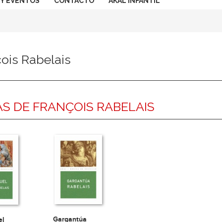
 Y EVENTOS
CONTACTO
AKAL INFANTIL
ois Rabelais
S DE FRANÇOIS RABELAIS
Gargantúa
el