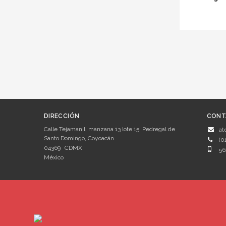
DIRECCIÓN
CONT
Calle Tejamanil, manzana 13 lote 15. Pedregal de
at
Santo Domingo, Coyoacán.
(0
04369
CDMX
56
México