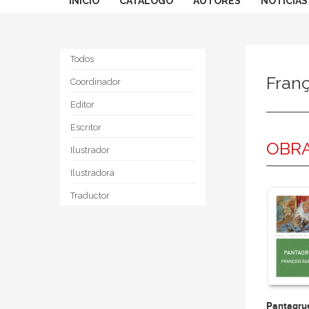
INICIO
CATÁLOGO
AUTORES
NOTICIAS
Todos
Franç
Coordinador
Editor
Escritor
OBRA
Ilustrador
Ilustradora
Traductor
Pantagru