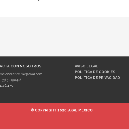
ACTA CON NOSOTROS
AVISO LEGAL
POLÍTICA DE COOKIES
encioncliente.mx@akal.com
POLÍTICA DE PRIVACIDAD
1 55) 50190448
11461175
© COPYRIGHT 2026, AKAL MEXICO