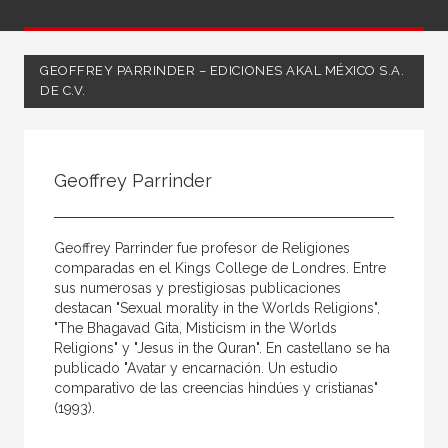
GEOFFREY PARRINDER – EDICIONES AKAL MÉXICO S.A.
DE C.V.
Todos
Coordinador
Geoffrey Parrinder
Editor
Escritor
Geoffrey Parrinder fue profesor de Religiones
Ilustrador
comparadas en el Kings College de Londres. Entre
sus numerosas y prestigiosas publicaciones
Ilustradora
destacan "Sexual morality in the Worlds Religions",
"The Bhagavad Gita, Misticism in the Worlds
Traductor
Religions" y "Jesus in the Quran". En castellano se ha
publicado "Avatar y encarnación. Un estudio
comparativo de las creencias hindúes y cristianas"
(1993).