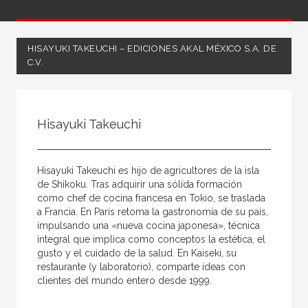
HISAYUKI TAKEUCHI – EDICIONES AKAL MÉXICO S.A. DE
C.V.
Todos
Coordinador
Hisayuki Takeuchi
Editor
Escritor
Hisayuki Takeuchi es hijo de agricultores de la isla
Ilustrador
de Shikoku. Tras adquirir una sólida formación
como chef de cocina francesa en Tokio, se traslada
Ilustradora
a Francia. En París retoma la gastronomía de su país,
impulsando una «nueva cocina japonesa», técnica
Traductor
integral que implica como conceptos la estética, el
gusto y el cuidado de la salud. En Kaiseki, su
restaurante (y laboratorio), comparte ideas con
clientes del mundo entero desde 1999.