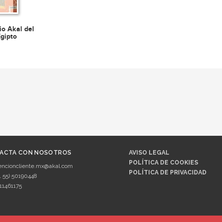
io Akal del
Egipto
ACTA CON NOSOTROS
AVISO LEGAL
POLÍTICA DE COOKIES
encioncliente.mx@akal.com
POLÍTICA DE PRIVACIDAD
1 55) 50190448
11461175