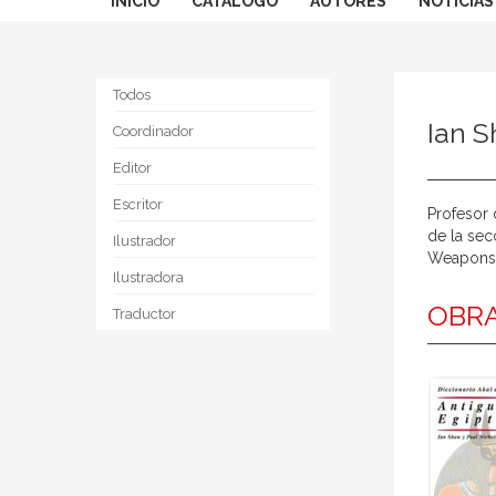
INICIO
CATÁLOGO
AUTORES
NOTICIAS
Todos
Ian 
Coordinador
Editor
Escritor
Profesor 
de la sec
Ilustrador
Weapons" 
Ilustradora
OBRA
Traductor