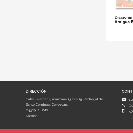
Diccionar
Antiguo 
DIRECCIÓN
CONT
Calle Tejamanil, manzana 13 lote 15. Pedregal de
at
Santo Domingo, Coyoacán.
(0
04369
CDMX
56
México