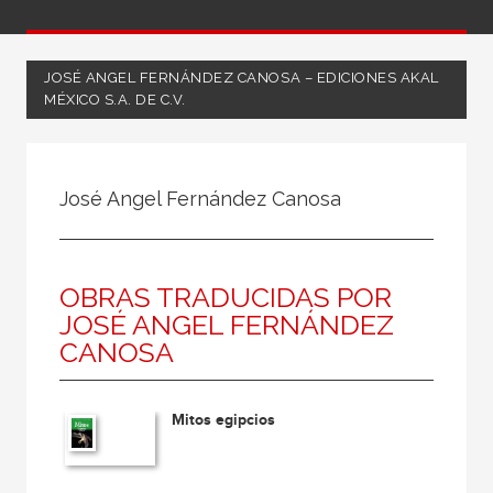
JOSÉ ANGEL FERNÁNDEZ CANOSA – EDICIONES AKAL
MÉXICO S.A. DE C.V.
Todos
Coordinador
José Angel Fernández Canosa
Editor
Escritor
OBRAS TRADUCIDAS POR
Ilustrador
JOSÉ ANGEL FERNÁNDEZ
Ilustradora
CANOSA
Traductor
Mitos egipcios