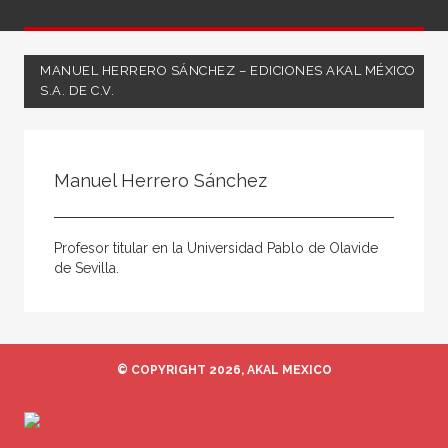
MANUEL HERRERO SÁNCHEZ – EDICIONES AKAL MÉXICO
S.A. DE C.V.
Todos
Coordinador
Manuel Herrero Sánchez
Editor
Escritor
Profesor titular en la Universidad Pablo de Olavide
Ilustrador
de Sevilla.
Ilustradora
Traductor
© COPYRIGHT 2026, AKAL MEXICO