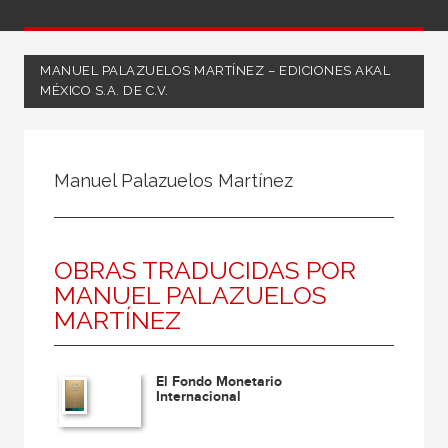
MANUEL PALAZUELOS MARTÍNEZ – EDICIONES AKAL
MÉXICO S.A. DE C.V.
Todos
Coordinador
Manuel Palazuelos Martínez
Editor
Escritor
OBRAS TRADUCIDAS POR
Ilustrador
MANUEL PALAZUELOS
Ilustradora
MARTÍNEZ
Traductor
El Fondo Monetario
Internacional