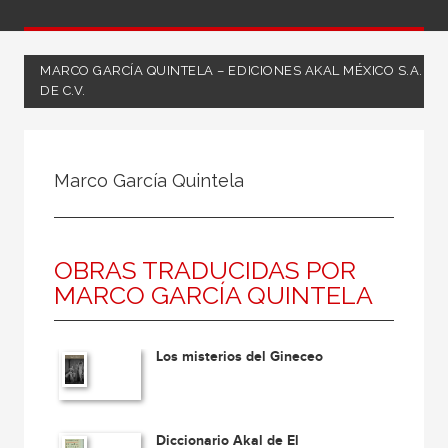
MARCO GARCÍA QUINTELA – EDICIONES AKAL MÉXICO S.A.
DE C.V.
Todos
Coordinador
Marco García Quintela
Editor
Escritor
OBRAS TRADUCIDAS POR
Ilustrador
MARCO GARCÍA QUINTELA
Ilustradora
Traductor
Los misterios del Gineceo
Diccionario Akal de El