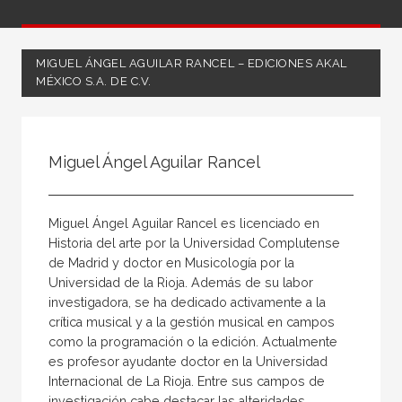
MIGUEL ÁNGEL AGUILAR RANCEL – EDICIONES AKAL
MÉXICO S.A. DE C.V.
Todos
Coordinador
Miguel Ángel Aguilar Rancel
Editor
Escritor
Miguel Ángel Aguilar Rancel es licenciado en
Ilustrador
Historia del arte por la Universidad Complutense
de Madrid y doctor en Musicología por la
Ilustradora
Universidad de la Rioja. Además de su labor
Traductor
investigadora, se ha dedicado activamente a la
crítica musical y a la gestión musical en campos
como la programación o la edición. Actualmente
es profesor ayudante doctor en la Universidad
Internacional de La Rioja. Entre sus campos de
investigación cabe destacar las alteridades