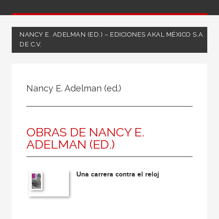
NANCY E. ADELMAN (ED.) – EDICIONES AKAL MÉXICO S.A.
DE C.V.
Todos
Coordinador
Nancy E. Adelman (ed.)
Editor
Escritor
OBRAS DE NANCY E.
Ilustrador
ADELMAN (ED.)
Ilustradora
Traductor
Una carrera contra el reloj