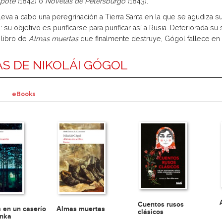
apote
(1842) o
Novelas de Petersburgo
(1843).
leva a cabo una peregrinación a Tierra Santa en la que se agudiza s
: su objetivo es purificarse para purificar así a Rusia. Deteriorada su
libro de
Almas muertas
que finalmente destruye, Gógol fallece en
S DE NIKOLÁI GÓGOL
eBooks
Cuentos rusos
 en un caserío
Almas muertas
clásicos
anka