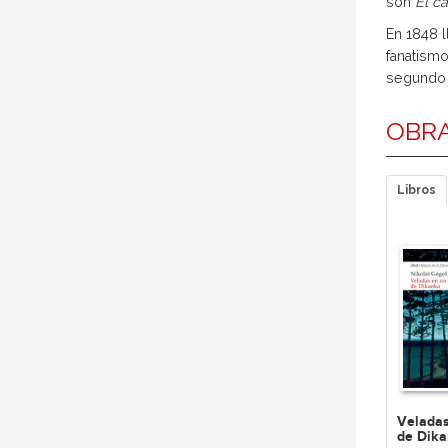
son
El c
En 1848 l
fanatismo
segundo 
OBRA
Libros
Veladas
de Dik