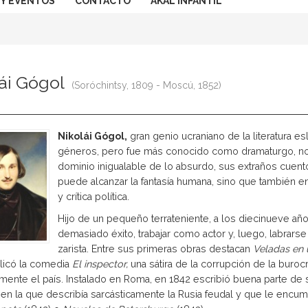
 Y EVENTOS
CONTACTO
AKAL INFANTIL
lái Gógol
(Soróchintsy, 1809 - Moscú, 1852)
Nikolái Gógol
,
gran genio ucraniano de la literatura esl
géneros, pero fue más conocido como dramaturgo, nov
dominio inigualable de lo absurdo, sus extraños cue
puede alcanzar la fantasía humana, sino que también
y crítica política.
Hijo de un pequeño terrateniente, a los diecinueve años
demasiado éxito, trabajar como actor y, luego, labrars
zarista. Entre sus primeras obras destacan
Veladas en 
licó la comedia
El inspector,
una sátira de la corrupción de la buroc
mente el país. Instalado en Roma, en 1842 escribió buena parte de
 en la que describía sarcásticamente la Rusia feudal y que le encu