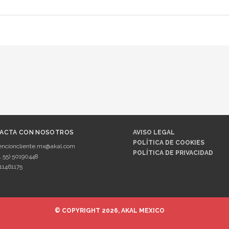
ACTA CON NOSOTROS
AVISO LEGAL
POLÍTICA DE COOKIES
encioncliente.mx@akal.com
POLÍTICA DE PRIVACIDAD
1 55) 50190448
11461175
© COPYRIGHT 2026, AKAL MEXICO