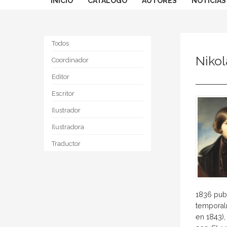
INICIO
CATÁLOGO
AUTORES
NOTICIAS
Todos
Niko
Coordinador
Editor
Escritor
Ilustrador
Ilustradora
Traductor
1836 pub
temporal
en 1843),