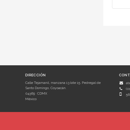
DIRECCIÓN
CONT
Calle Tejamanil, manzana 13 lote 15. Pedregal de
at
Santo Domingo, Coyoacán.
(0
04369
CDMX
56
México