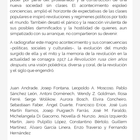
nueva sociedad sin clases. El acontecimiento espoleó
conciencias, amplió el horizonte de expectativas de las clases
populares e inspiró revoluciones y regímenes políticos por todo
el mundo. También desató el pánico y la reacción virulenta de
sus posibles damnificados y la hostilidad de quienes, aun
simpatizado con su arranque, no compartieron su devenir.
A radiografiar este magno acontecimiento y sus consecuencias
–políticas, sociales y culturales–, la evolución del mundo
surgido de ella y el mito y la memoria de la revolución en la
actualidad se consagra
1917. La Revolución rusa cien años
después,
una visión poliédrica, diversa y coral, de la revolución
y el siglo que engendró.
Juan Andrade, Josep Fontana, Leopoldo A. Moscoso, Pablo
Sánchez León, Antoni Domènech, Wendy Z. Goldman, Rosa
Ferré, Serge Wolikow, Aurora Bosch, Elvira Concheiro,
Sebastiaan Faber, Ángel Duarte, Francisco Erice, José Luis
Martín Ramos, Josep Puigsech Farràs, José M. Faraldo,
Michelangela Di Giacomo, Novella di Nunzio, Jesús Izquierdo
Martín, Jairo Pulpillo López, Constantino Bértolo, Guillem
Martínez, Álvaro García Linera, Enzo Traverso y Fernando
Hernández