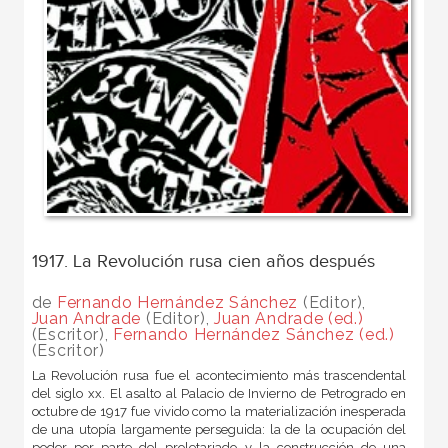
1917. La Revolución rusa cien años después
de
Fernando Hernández Sánchez
(Editor),
Juan Andrade
(Editor),
Juan Andrade (ed.)
(Escritor),
Fernando Hernández Sánchez (ed.)
(Escritor)
La Revolución rusa fue el acontecimiento más trascendental
del siglo xx. El asalto al Palacio de Invierno de Petrogrado en
octubre de 1917 fue vivido como la materialización inesperada
de una utopía largamente perseguida: la de la ocupación del
poder por parte del proletariado y la construcción de una