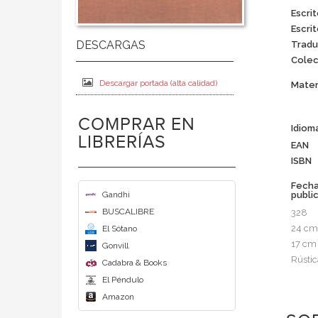
Escrit
Escrit
Tradu
Colec
Descargar portada (alta calidad)
Mater
COMPRAR EN
Idiom
LIBRERÍAS
EAN
ISBN
Fech
Gandhi
publi
BUSCALIBRE
328
24 cm
El Sótano
17 cm
Gonvill
Rústic
Cadabra & Books
El Péndulo
Amazon