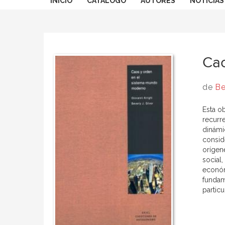
INICIO
CATÁLOGO
AUTORES
NOTICIAS
Cao
de
Be
Esta o
recurr
dinámi
consid
orígen
social
económi
fundame
particu