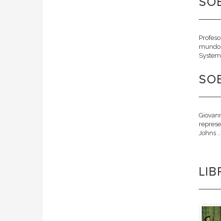
SOB
Profeso
mundo m
System 
SOB
Giovann
represe
Johns ..
LI