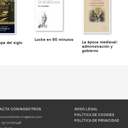
Locke en 90 minutos
La época medieval:
opa del siglo
administración y
gobierno
ACTA CON NOSOTROS
AVISO LEGAL
POLÍTICA DE COOKIES
encioncliente.mx@akal.com
POLÍTICA DE PRIVACIDAD
1 55) 50190448