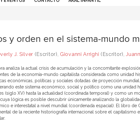
 Y EVENTOS
CONTACTO
AKAL INFANTIL
s y orden en el sistema-mundo 
verly J. Silver
(Escritor),
Giovanni Arrighi
(Escritor),
Juanm
bra analiza la actual crisis de acumulación y la concomitante explos
entes de la economía-mundo capitalista considerada como unidad his
cas económicas, políticas y sociales dotadas de proyección mundial. P
erando este sistema económico, social y político como una unidad hi
es (siglo XV) hasta la actualidad (coordinada temporal) y como un mo
, cuya lógica es posible descubrir únicamente analizando la globali
co e interestatal a nivel mundial (coordenada espacial). El libro de G
ntal de la reciente historiografía internacional sobre el capitalismo 
lar.