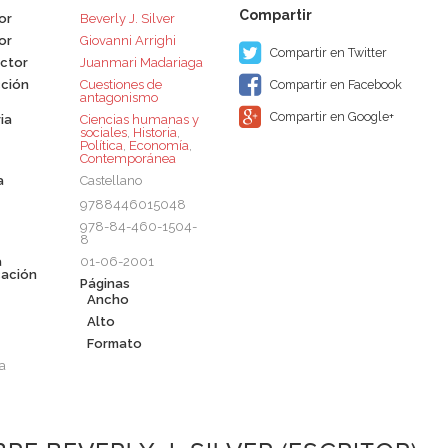
or
Beverly J. Silver
or
Giovanni Arrighi
Compartir en Twitter
ctor
Juanmari Madariaga
ción
Cuestiones de
Compartir en Facebook
antagonismo
Compartir en Google+
ia
Ciencias humanas y
sociales
,
Historia
,
Política
,
Economía
,
Contemporánea
a
Castellano
9788446015048
978-84-460-1504-
8
a
01-06-2001
cación
Páginas
Ancho
Alto
Formato
a