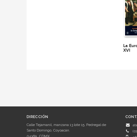
La Eur
XVI
DIRECCIÓN
CONT
Calle Tejamanil, manzana 13 lote 15. Pedregal de
at
Santo Domingo, Coyoacán.
(0
04369
CDMX