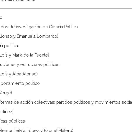
go
odos de investigación en Ciencia Política
Alonso y Emanuela Lombardo)
ía política
Lois y María de la Fuente)
ituciones y estructuras políticas
 Lois y Alba Alonso)
portamiento político
 Verge)
 formas de acción colectivas: partidos políticos y movimientos soci
artínez)
ticas públicas
eterson, Silvia López y Raquel Platero)