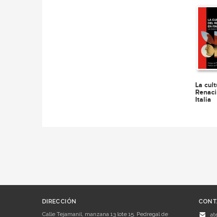
La cult
Renaci
Italia
DIRECCIÓN
CONT
Calle Tejamanil, manzana 13 lote 15. Pedregal de
at