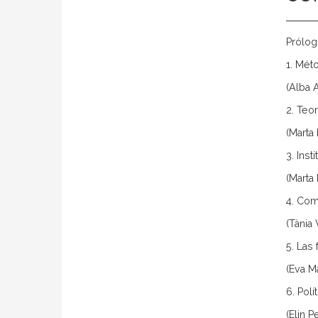
Prólo
1. Mét
(Alba 
2. Teor
(Marta 
3. Inst
(Marta
4. Com
(Tània
5. Las
(Eva M
6. Polí
(Elin P