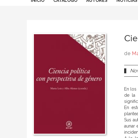
INICIO
CATÁLOGO
AUTORES
NOTICIAS
Cie
de
Ma
Nov
En los
de la 
signif
En es
plante
Sus au
aunar 
incide