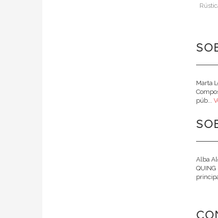
Rústic
SOB
Marta L
Compost
púb...
V
SOB
Alba Al
QUING (
principa
CO