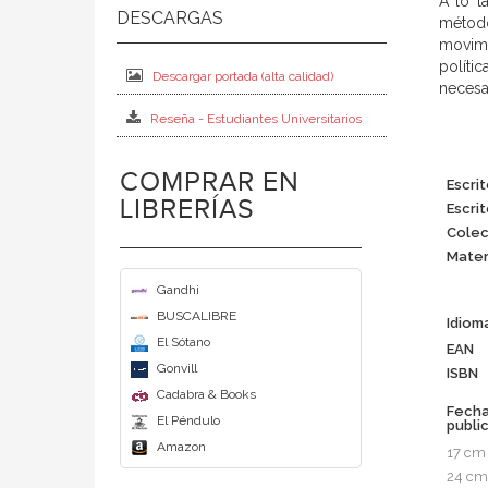
A lo l
método
movimie
políti
Descargar portada (alta calidad)
necesar
Reseña - Estudiantes Universitarios
COMPRAR EN
Escrit
LIBRERÍAS
Escrit
Colec
Mater
Gandhi
BUSCALIBRE
Idiom
El Sótano
EAN
Gonvill
ISBN
Cadabra & Books
Fech
El Péndulo
publi
Amazon
17 cm
24 cm