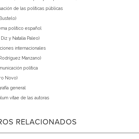
uación de las políticas públicas
 Bustelo)
tema político español
 Diz y Natalia Paleo)
aciones internacionales
 Rodríguez Manzano)
municación política
ro Novo)
rafía general
ulum vítae de las autoras
BROS RELACIONADOS