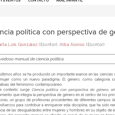
 Y EVENTOS
CONTACTO
AKAL INFANTIL
ncia política con perspectiva de 
rta Lois González
(Escritor),
Alba Alonso
(Escritor)
edoso manual de ciencia política.
 últimos años se ha producido un importante avance en las ciencias 
mujer como un nuevo paradigma. El género, como categoría soc
icativas del feminismo contemporáneo.
te contexto surge
Ciencia política con perspectiva de género
, u
amiento que integra la perspectiva de género en el centro de los princ
toras, un grupo de profesoras procedentes de diferentes campos de l
esfuerzos para contribuir a enriquecer esta disciplina, que ha sido n
ncia de las desigualdades entre mujeres y hombres en su objeto de e