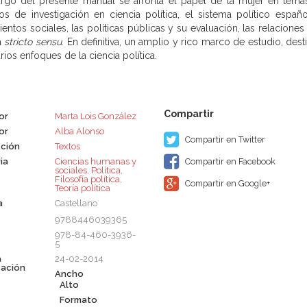
argo del presente manual se afronta el papel de la mujer en temas 
s de investigación en ciencia política, el sistema político españo
ntos sociales, las políticas públicas y su evaluación, las relaciones 
ca
stricto sensu
. En definitiva, un amplio y rico marco de estudio, de
ios enfoques de la ciencia política.
or
Marta Lois González
or
Alba Alonso
Compartir en Twitter
ción
Textos
ia
Ciencias humanas y
Compartir en Facebook
sociales
,
Política
,
Filosofía política
,
Compartir en Google+
Teoría política
a
Castellano
9788446039365
978-84-460-3936-
5
a
24-02-2014
cación
Ancho
Alto
Formato