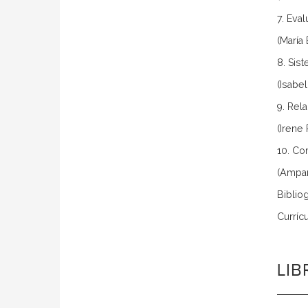
7. Eval
(María
8. Sis
(Isabel
9. Rel
(Irene
10. Co
(Ampa
Bibliog
Curríc
LI