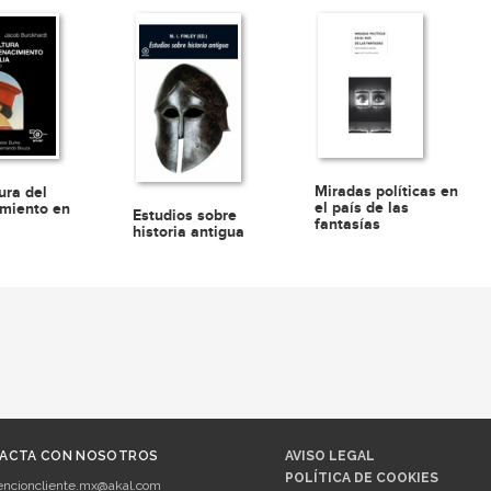
Miradas políticas en
ura del
el país de las
miento en
Estudios sobre
fantasías
historia antigua
ACTA CON NOSOTROS
AVISO LEGAL
POLÍTICA DE COOKIES
encioncliente.mx@akal.com