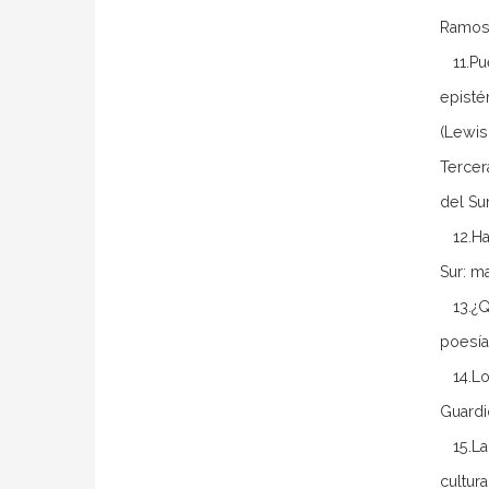
Ramos
11.Pue
episté
(Lewis
Tercer
del Su
12.Hac
Sur: m
13.¿Qu
poesía
14.Lo 
Guardi
15.La 
cultur