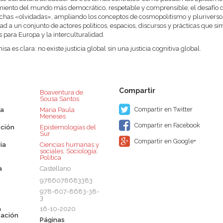
iento del mundo más democrático, respetable y comprensible; el desafío de 
uchas «olvidadas», ampliando los conceptos de cosmopolitismo y plurivers
idad a un conjunto de actores políticos, espacios, discursos y prácticas que
os para Europa y la interculturalidad.
sa es clara: no existe justicia global sin una justicia cognitiva global.
Boaventura de
Sousa Santos
Compartir en Twitter
ra
Maria Paula
Meneses
Compartir en Facebook
ción
Epistemologías del
Sur
Compartir en Google+
ia
Ciencias humanas y
sociales
,
Sociología
,
Política
a
Castellano
9786078683383
978-607-8683-38-
3
a
16-10-2020
cación
Páginas