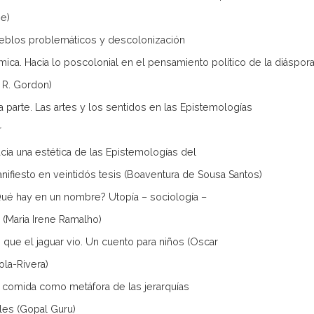
e)
blos problemáticos y descolonización
mica. Hacia lo poscolonial en el pensamiento político de la diáspora
 R. Gordon)
a parte. Las artes y los sentidos en las Epistemologías
r
ia una estética de las Epistemologías del
anifiesto en veintidós tesis (Boaventura de Sousa Santos)
é hay en un nombre? Utopía – sociología –
 (Maria Irene Ramalho)
que el jaguar vio. Un cuento para niños (Oscar
ola-Rivera)
comida como metáfora de las jerarquías
ales (Gopal Guru)