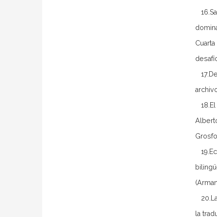
16.Sab
domina
Cuarta
desafí
17.Des
archiv
18.El 
Albert
Grosfo
19.Ecu
bilingü
(Arma
20.Las
la tra