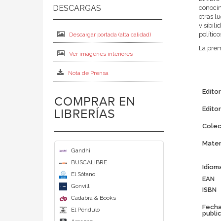
conocim
otras l
visibil
polític
Descargar portada (alta calidad)
La premi
Ver imágenes interiores
Nota de Prensa
Editor
COMPRAR EN
Edito
LIBRERÍAS
Colec
Mater
Gandhi
BUSCALIBRE
Idiom
El Sótano
EAN
Gonvill
ISBN
Cadabra & Books
Fech
El Péndulo
publi