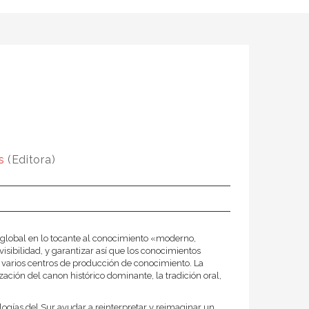
s
(Editora)
 global en lo tocante al conocimiento «moderno,
sibilidad, y garantizar así que los conocimientos
 varios centros de producción de conocimiento. La
ación del canon histórico dominante, la tradición oral,
logías del Sur ayudar a reinterpretar y reimaginar un