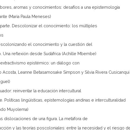
ores, aromas y conocimientos: desafíos a una epistemología
nte (Maria Paula Meneses)
 parte. Descolonizar el conocimiento: los múltiples
os
colonizando el conocimiento y la cuestión del
o. Una reflexión desde Sudáfrica (Achille Mbembe)
extractivismo epistémico: un diálogo con
o Acosta, Leanne Betasamosake Simpson y Silvia Rivera Cusicanqu
guel)
ador: reinventar la educación intercultural
e. Políticas lingüísticas, epistemologías andinas e interculturalidad
ndo Muyolema)
 dislocaciones de una figura. La metáfora de
ducción y las teorías poscoloniales: entre la necesidad y el riesgo d