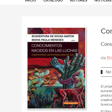
INICIO
CATÁLOGO
AUTORES
NOTICIAS
Con
Cons
de
Bo
No 
El prop
eurocén
produci
creativ
la escu
El libr