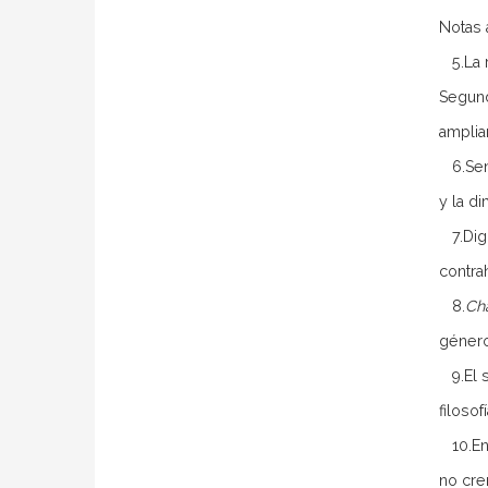
Notas 
5.La r
Segund
amplia
6.Senti
y la d
7.Dign
contra
8.
Ch
género
9.El s
filoso
10.En 
no cre