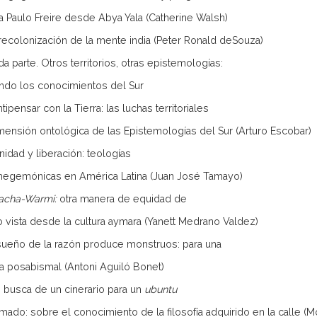
a Paulo Freire desde Abya Yala (Catherine Walsh)
ecolonización de la mente india (Peter Ronald deSouza)
a parte. Otros territorios, otras epistemologías:
ndo los conocimientos del Sur
pensar con la Tierra: las luchas territoriales
imensión ontológica de las Epistemologías del Sur (Arturo Escobar)
idad y liberación: teologías
hegemónicas en América Latina (Juan José Tamayo)
acha-Warmi:
otra manera de equidad de
 vista desde la cultura aymara (Yanett Medrano Valdez)
ueño de la razón produce monstruos: para una
fía posabismal (Antoni Aguiló Bonet)
busca de un cinerario para un
ubuntu
mado: sobre el conocimiento de la filosofía adquirido en la calle 