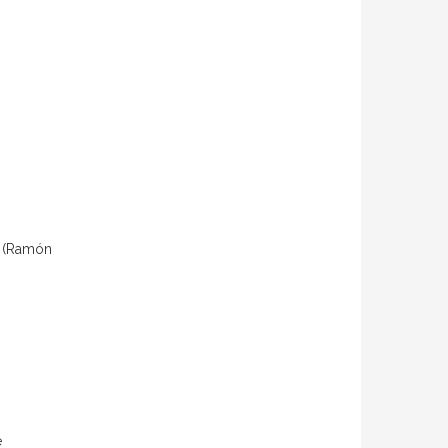
i (Ramón
e