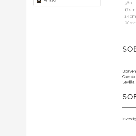
Amazon
560
17 cm
24 cm
Rústic
SO
Boavent
Coimbra
Sevilla,
SOB
Investi