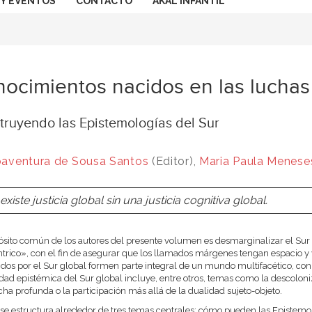
 Y EVENTOS
CONTACTO
AKAL INFANTIL
ocimientos nacidos en las luchas
truyendo las Epistemologías del Sur
aventura de Sousa Santos
(Editor),
Maria Paula Menese
existe justicia global sin una justicia cognitiva global.
ósito común de los autores del presente volumen es desmarginalizar el Sur
trico», con el fin de asegurar que los llamados márgenes tengan espacio y vi
dos por el Sur global formen parte integral de un mundo multifacético, con
idad epistémica del Sur global incluye, entre otros, temas como la descoloniz
cha profunda o la participación más allá de la dualidad sujeto-objeto.
o se estructura alrededor de tres temas centrales: cómo pueden las Epistemo