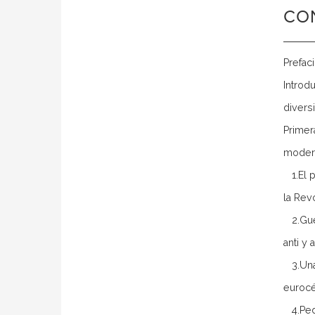
CO
Prefac
Introd
divers
Primer
modern
1.El p
la Rev
2.Guer
anti y 
3.Una 
eurocé
4.Peda