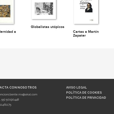
Globalistas utópicos
ernidad a
Cartas a Martín
Zapater
ACTA CON NOSOTROS
AVISO LEGAL
POLÍTICA DE COOKIES
encioncliente.mx@akal.com
POLÍTICA DE PRIVACIDAD
1 55) 50190448
11461175