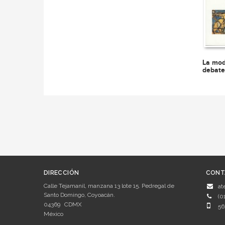
La mod
debate
DIRECCIÓN
CONT
Calle Tejamanil, manzana 13 lote 15. Pedregal de
at
Santo Domingo, Coyoacán.
(0
04369
CDMX
56
México