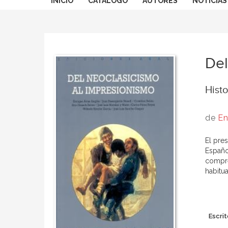
INICIO
CATÁLOGO
AUTORES
NOTICIAS
Del
Histo
de
En
El pre
Españo
compre
habitua
Escrit