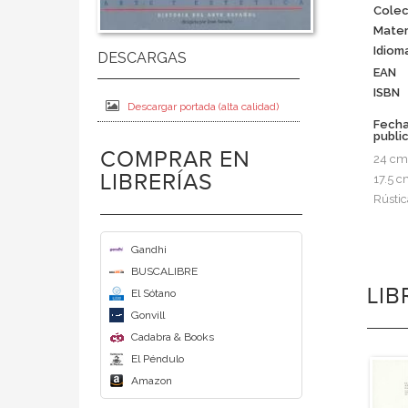
Colec
Mater
Idiom
EAN
ISBN
Descargar portada (alta calidad)
Fech
publi
COMPRAR EN
24 cm
LIBRERÍAS
17.5 
Rústic
Gandhi
BUSCALIBRE
LI
El Sótano
Gonvill
Cadabra & Books
El Péndulo
Amazon