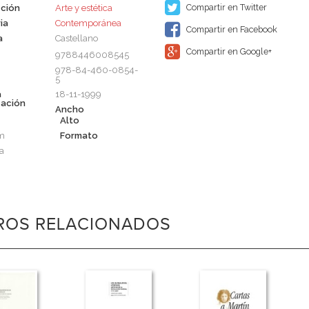
Compartir en Twitter
ción
Arte y estética
ia
Contemporánea
Compartir en Facebook
a
Castellano
Compartir en Google+
9788446008545
978-84-460-0854-
5
a
18-11-1999
cación
Ancho
Alto
cm
Formato
a
BROS RELACIONADOS