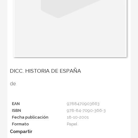
DICC. HISTORIA DE ESPAÑA
de
EAN
9788470903663
ISBN
978-84-7090-366-3
Fecha publicación
18-10-2001
Formato
Papel