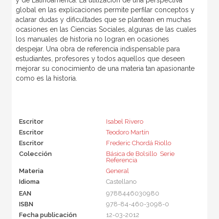
y de Latinoamérica. La utilización de una perspectiva
global en las explicaciones permite perfilar conceptos y
aclarar dudas y dificultades que se plantean en muchas
ocasiones en las Ciencias Sociales, algunas de las cuales
los manuales de historia no logran en ocasiones
despejar. Una obra de referencia indispensable para
estudiantes, profesores y todos aquellos que deseen
mejorar su conocimiento de una materia tan apasionante
como es la historia.
Escritor
Isabel Rivero
Escritor
Teodoro Martín
Escritor
Frederic Chordá Riollo
Colección
Básica de Bolsillo  Serie
Referencia
Materia
General
Idioma
Castellano
EAN
9788446030980
ISBN
978-84-460-3098-0
Fecha publicación
12-03-2012