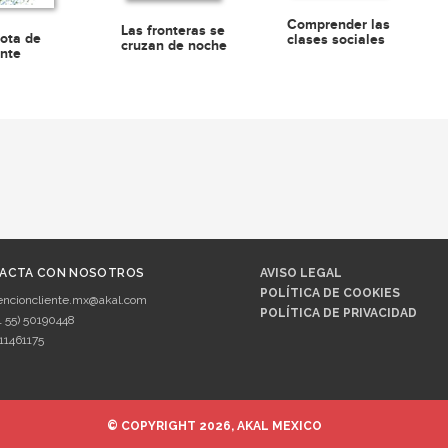
Comprender las
Las fronteras se
rota de
clases sociales
cruzan de noche
nte
ACTA CON NOSOTROS
AVISO LEGAL
POLÍTICA DE COOKIES
encioncliente.mx@akal.com
POLÍTICA DE PRIVACIDAD
1 55) 50190448
11461175
© COPYRIGHT 2026, AKAL MEXICO