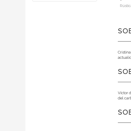
Rústic
SOB
Cristin
actuali
SOB
Víctor 
del carb
SOB