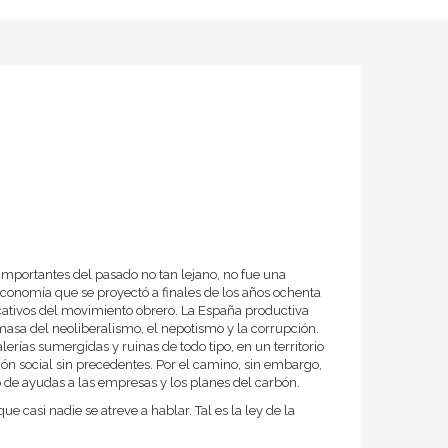
 importantes del pasado no tan lejano, no fue una
economía que se proyectó a finales de los años ochenta
cativos del movimiento obrero. La España productiva
asa del neoliberalismo, el nepotismo y la corrupción.
lerías sumergidas y ruinas de todo tipo, en un territorio
n social sin precedentes. Por el camino, sin embargo,
o de ayudas a las empresas y los planes del carbón.
ue casi nadie se atreve a hablar. Tal es la ley de la