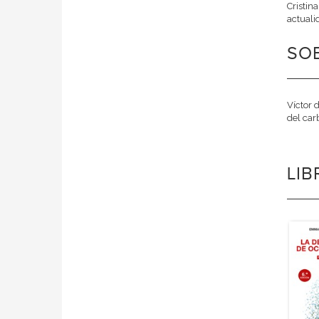
Cristin
actuali
SO
Víctor 
del carb
LI