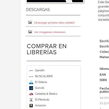
Este li
grandes
páginas
conjunt
socieda
Descargar portada (alta calidad)
Ver imágenes interiores
Escri
COMPRAR EN
Escrit
LIBRERÍAS
Colec
Mater
Idiom
Gandhi
EAN
BUSCALIBRE
ISBN
El Sótano
Gonvill
Fech
publi
Cadabra & Books
14 cm
El Péndulo
21.5 
Amazon
1