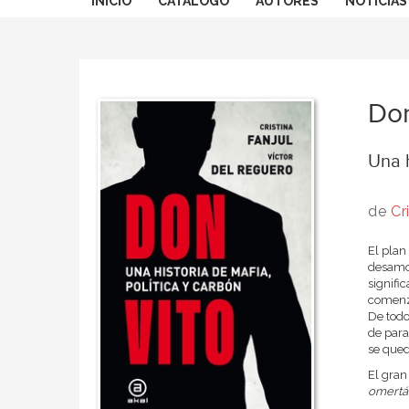
INICIO
CATÁLOGO
AUTORES
NOTICIAS
Don
Una h
de
Cr
El plan
desamor
signifi
comenzó
De todo
de para
se qued
El gran 
omertá