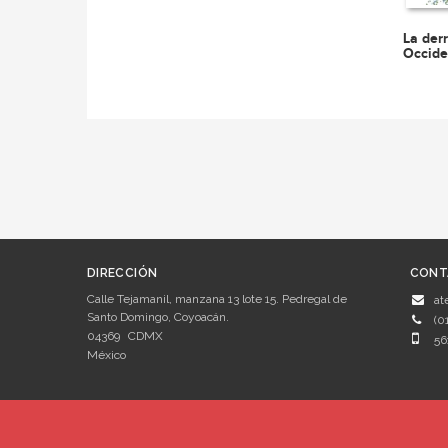
La der
Occide
DIRECCIÓN
CONT
Calle Tejamanil, manzana 13 lote 15. Pedregal de
at
Santo Domingo, Coyoacán.
(0
04369
CDMX
56
México