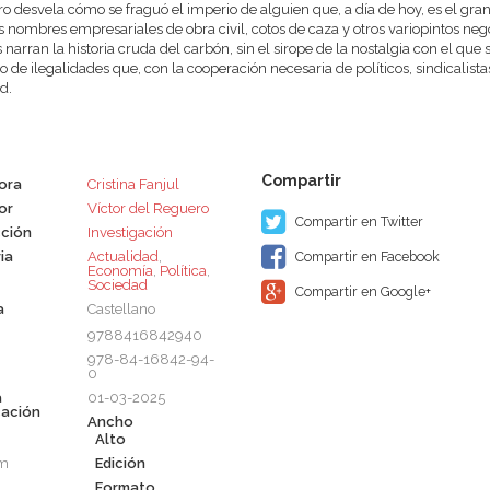
bro desvela cómo se fraguó el imperio de alguien que, a día de hoy, es el gran
 nombres empresariales de obra civil, cotos de caza y otros variopintos nego
 narran la historia cruda del carbón, sin el sirope de la nostalgia con el que 
o de ilegalidades que, con la cooperación necesaria de políticos, sindicalistas
d.
tora
Cristina Fanjul
or
Víctor del Reguero
Compartir en Twitter
ción
Investigación
ia
Actualidad
,
Compartir en Facebook
Economía
,
Política
,
Sociedad
Compartir en Google+
a
Castellano
9788416842940
978-84-16842-94-
0
a
01-03-2025
cación
Ancho
Alto
cm
Edición
Formato