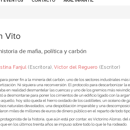
 Y EVENTOS
CONTACTO
AKAL INFANTIL
 Vito
istoria de mafia, política y carbón
istina Fanjul
(Escritora),
Víctor del Reguero
(Escritor)
 para poner fin a la minería del carbón, uno de los sectores industriales más
tización. Ni siquiera una reconversión. El protocolo para descarbonizar la 
caba en realidad desmantelar las cuencas y uno de los gremios más reivindi
 a desmontarse para poner los cimientos de un edificio ligado con la argam
 aquello, hoy sólo queda el hierro oxidado de los castilletes, un océano de ga
ísos naturales devastados, una despoblación imparable y una descomposició
aron miles de millones de euros de dinero público en el reparto de todo tip
protagonista de la historia, que aún está por contar, es Victorino Alonso, del q
que en los últimos treinta años se impuso sobre todo lo que le ha rodeado.