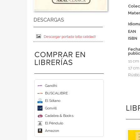
Colec
Mater
Idiom
EAN
Descargar portada (alta calidad)
ISBN
Fech
COMPRAR EN
publi
LIBRERÍAS
11 cm
17 cm
Rústic
Gandhi
BUSCALIBRE
El Sótano
LI
Gonvill
Cadabra & Books
El Péndulo
Amazon