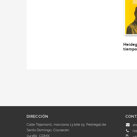
Heideg
tiempo
DIRECCIÓN
CONT
Calle Tejamanil, manzana 13 lote 15. Pedregal de
at
Santo Domingo, Coyoacán.
(0
04369
CDMX