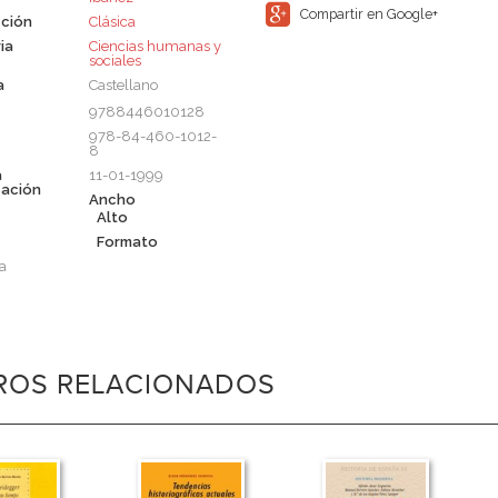
Compartir en Google+
ción
Clásica
ia
Ciencias humanas y
sociales
a
Castellano
9788446010128
978-84-460-1012-
8
a
11-01-1999
cación
Ancho
Alto
Formato
a
BROS RELACIONADOS