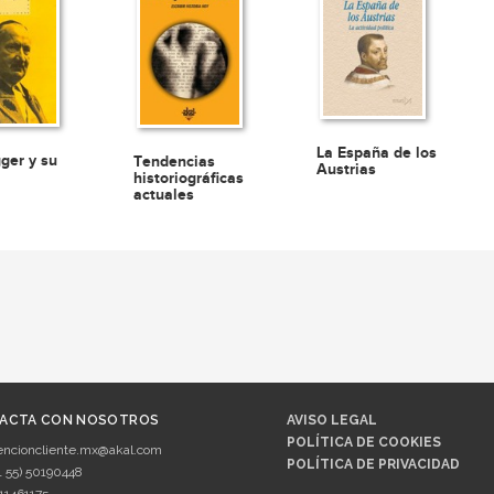
La España de los
ger y su
Tendencias
Austrias
historiográficas
actuales
ACTA CON NOSOTROS
AVISO LEGAL
POLÍTICA DE COOKIES
encioncliente.mx@akal.com
POLÍTICA DE PRIVACIDAD
1 55) 50190448