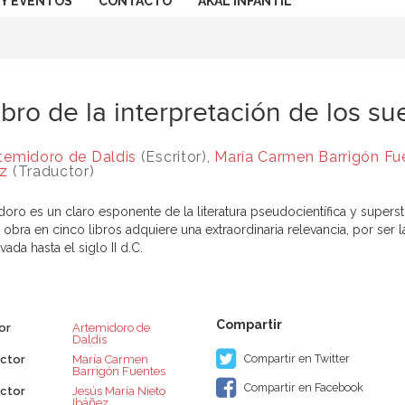
 Y EVENTOS
CONTACTO
AKAL INFANTIL
libro de la interpretación de los s
temidoro de Daldis
(Escritor),
María Carmen Barrigón Fu
ez
(Traductor)
oro es un claro esponente de la literatura pseudocientífica y superstic
 obra en cinco libros adquiere una extraordinaria relevancia, por ser 
ada hasta el siglo II d.C.
or
Artemidoro de
Daldis
Compartir en Twitter
ctor
María Carmen
Barrigón Fuentes
Compartir en Facebook
ctor
Jesús María Nieto
Ibáñez