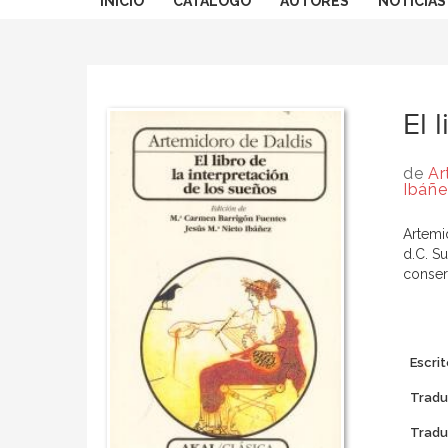
INICIO
CATÁLOGO
AUTORES
NOTICIAS
El 
de
Ar
Ibáñ
Artemid
d.C. Su
conserv
Escrit
Tradu
Tradu