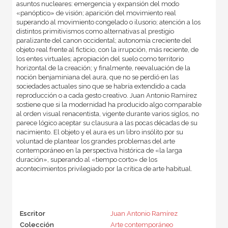
asuntos nucleares: emergencia y expansión del modo
«panóptico» de visión; aparición del movimiento real
superando al movimiento congelado o ilusorio; atención a los
distintos primitivismos como alternativas al prestigio
paralizante del canon occidental; autonomía creciente del
objeto real frente al ficticio, con la irrupción, más reciente, de
los entes virtuales; apropiación del suelo como territorio
horizontal de la creación; y finalmente, reevaluación de la
noción benjaminiana del aura, que no se perdió en las
sociedades actuales sino que se habría extendido a cada
reproducción o a cada gesto creativo. Juan Antonio Ramírez
sostiene que si la modernidad ha producido algo comparable
al orden visual renacentista, vigente durante varios siglos, no
parece lógico aceptar su clausura a las pocas décadas de su
nacimiento. El objeto y el aura es un libro insólito por su
voluntad de plantear los grandes problemas del arte
contemporáneo en la perspectiva histórica de «la larga
duración», superando al «tiempo corto» de los
acontecimientos privilegiado por la crítica de arte habitual.
Escritor
Juan Antonio Ramírez
Colección
Arte contemporáneo