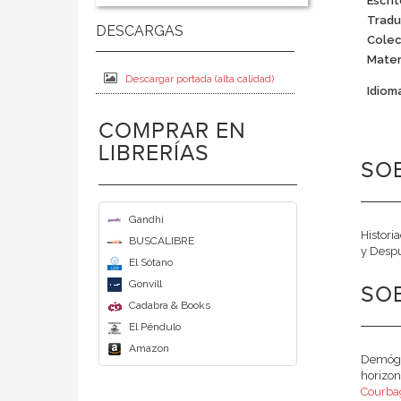
Escrit
Tradu
Colec
Mater
Descargar portada (alta calidad)
Idiom
COMPRAR EN
LIBRERÍAS
SO
Gandhi
Histori
BUSCALIBRE
y Desp
El Sótano
Gonvill
SO
Cadabra & Books
El Péndulo
Amazon
Demógra
horizon
Courba