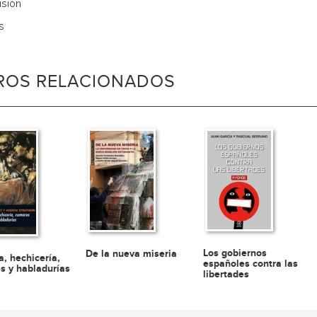
sión
s
BROS RELACIONADOS
Los gobiernos
De la nueva miseria
a, hechicería,
españoles contra las
s y habladurías
libertades