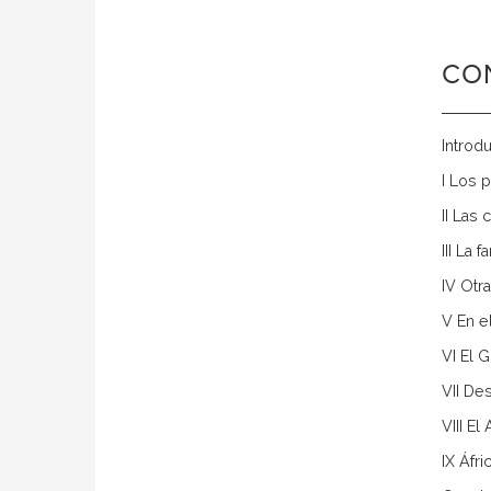
CO
Introdu
I Los 
II Las 
III La 
IV Otr
V En e
VI El 
VII D
VIII El
IX Áfr