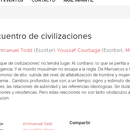
 Y EVENTOS
CONTACTO
AKAL INFANTIL
uentro de civilizaciones
mmanuel Todd
(Escritor),
Youssef Courbage
(Escritor),
M
que de civilizaciones' no tendrá lugar. Al contrario, lo que se perfil
gencia. Y el mundo musulmán no escapa a la regla. De Marruecos a In
timonio de ello: subida del nivel de alfabetización de hombre y mujer
mia... Cambios profundos que son, a un tiempo, signo y estímulo de
res, las relaciones de autoridad y las referencias ideológicas. Sin du
ciones y resistencias. Pero estas reacciones no son tanto obstáculo
ación.
or
Emmanuel Todd