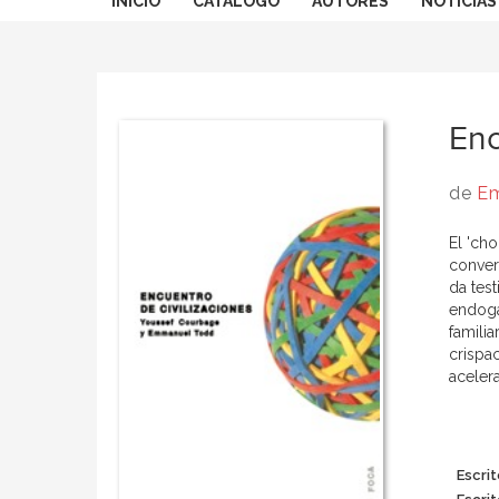
INICIO
CATÁLOGO
AUTORES
NOTICIAS
Enc
de
E
El 'cho
conver
da tes
endoga
familia
crispa
aceler
Escrit