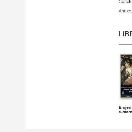
Conclu
Anexo
LI
Brujerí
rumore