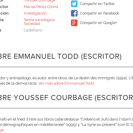
or
Youssef Courbage
Compartir en Twitter
ctor
Marisa Pérez Colina
ción
Investigación
Compartir en Facebook
ia
Teoría sociológica
,
Compartir en Google+
Sociedad
a
Castellano
BRE EMMANUEL TODD (ESCRITOR)
ador y antropólogo, es autor, entre otros, de Le destin des immigrés (1994),
ués de la democracia.
Ver más sobre Emmanuel Todd
BRE YOUSSEF COURBAGE (ESCRITOR
fo en el Ined. Entre sus libros cabe destacar "Crétiens et Jiufs dans l'islam
s démographiques en méditerranée" (1999) y "La Syrie au présent" (con B. 
ge