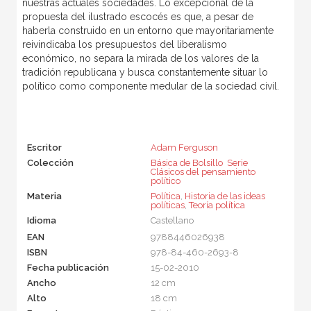
nuestras actuales sociedades. Lo excepcional de la
propuesta del ilustrado escocés es que, a pesar de
haberla construido en un entorno que mayoritariamente
reivindicaba los presupuestos del liberalismo
económico, no separa la mirada de los valores de la
tradición republicana y busca constantemente situar lo
político como componente medular de la sociedad civil.
Escritor
Adam Ferguson
Colección
Básica de Bolsillo  Serie
Clásicos del pensamiento
político
Materia
Política
,
Historia de las ideas
políticas
,
Teoría política
Idioma
Castellano
EAN
9788446026938
ISBN
978-84-460-2693-8
Fecha publicación
15-02-2010
Ancho
12 cm
Alto
18 cm