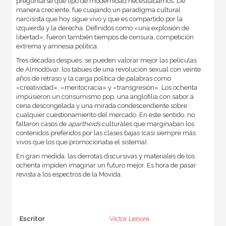
preguntarse qué tipo de modernidad necesitábamos. De
manera creciente, fue cuajando un paradigma cultural
narcisista que hoy sigue vivo y que es compartido por la
izquierda y la derecha. Definidos como «una explosión de
libertad», fueron también tiempos de censura, competición
extrema y amnesia política.
Tres décadas después, se pueden valorar mejor las películas
de Almodóvar, los tabúes de una revolución sexual con veinte
años de retraso y la carga política de palabras como
«creatividad», «meritocracia» y «transgresión». Los ochenta
impusieron un consumismo pop, una anglofilia con sabor a
cena descongelada y una mirada condescendiente sobre
cualquier cuestionamiento del mercado. En este sentido, no
faltaron casos de
apartheids
culturales que marginaban los
contenidos preferidos por las clases bajas (casi siempre más
vivos que los que promocionaba el sistema).
En gran medida, las derrotas discursivas y materiales de los
ochenta impiden imaginar un futuro mejor. Es hora de pasar
revista a los espectros de la Movida.
Escritor
Víctor Lenore