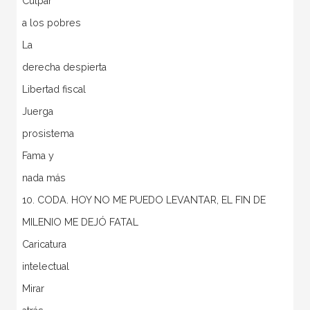
Culpar
a los pobres
La
derecha despierta
Libertad fiscal
Juerga
prosistema
Fama y
nada más
10. CODA. HOY NO ME PUEDO LEVANTAR, EL FIN DE
MILENIO ME DEJÓ FATAL
Caricatura
intelectual
Mirar