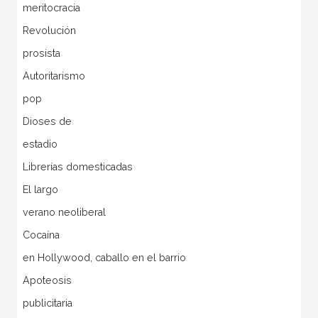
meritocracia
Revolución
prosista
Autoritarismo
pop
Dioses de
estadio
Librerías domesticadas
El largo
verano neoliberal
Cocaína
en Hollywood, caballo en el barrio
Apoteosis
publicitaria