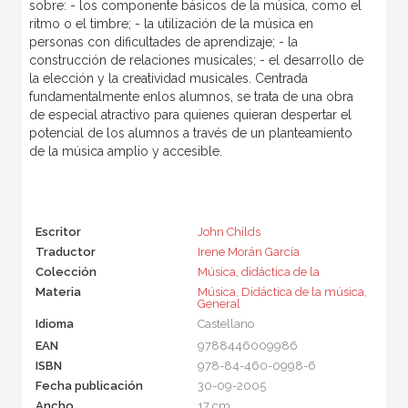
sobre: - los componente básicos de la música, como el
ritmo o el timbre; - la utilización de la música en
personas con dificultades de aprendizaje; - la
construcción de relaciones musicales; - el desarrollo de
la elección y la creatividad musicales. Centrada
fundamentalmente enlos alumnos, se trata de una obra
de especial atractivo para quienes quieran despertar el
potencial de los alumnos a través de un planteamiento
de la música amplio y accesible.
Escritor
John Childs
Traductor
Irene Morán García
Colección
Música, didáctica de la
Materia
Música
,
Didáctica de la música
,
General
Idioma
Castellano
EAN
9788446009986
ISBN
978-84-460-0998-6
Fecha publicación
30-09-2005
Ancho
17 cm