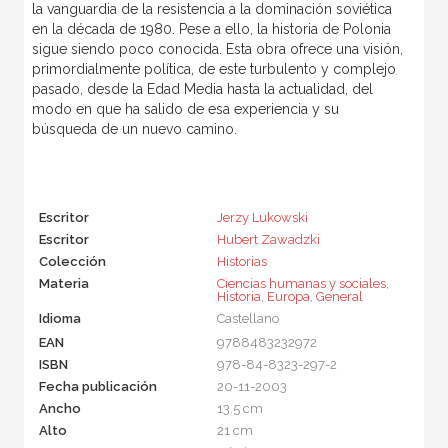
la vanguardia de la resistencia a la dominación soviética
en la década de 1980. Pese a ello, la historia de Polonia
sigue siendo poco conocida. Esta obra ofrece una visión,
primordialmente política, de este turbulento y complejo
pasado, desde la Edad Media hasta la actualidad, del
modo en que ha salido de esa experiencia y su
búsqueda de un nuevo camino.
Escritor
Jerzy Lukowski
Escritor
Hubert Zawadzki
Colección
Historias
Materia
Ciencias humanas y sociales
,
Historia
,
Europa
,
General
Idioma
Castellano
EAN
9788483232972
ISBN
978-84-8323-297-2
Fecha publicación
20-11-2003
Ancho
13.5 cm
Alto
21 cm