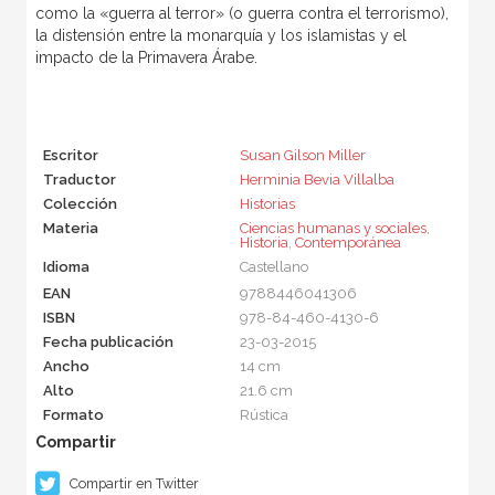
como la «guerra al terror» (o guerra contra el terrorismo),
la distensión entre la monarquía y los islamistas y el
impacto de la Primavera Árabe.
Escritor
Susan Gilson Miller
Traductor
Herminia Bevia Villalba
Colección
Historias
Materia
Ciencias humanas y sociales
,
Historia
,
Contemporánea
Idioma
Castellano
EAN
9788446041306
ISBN
978-84-460-4130-6
Fecha publicación
23-03-2015
Ancho
14 cm
Alto
21.6 cm
Formato
Rústica
Compartir en Twitter