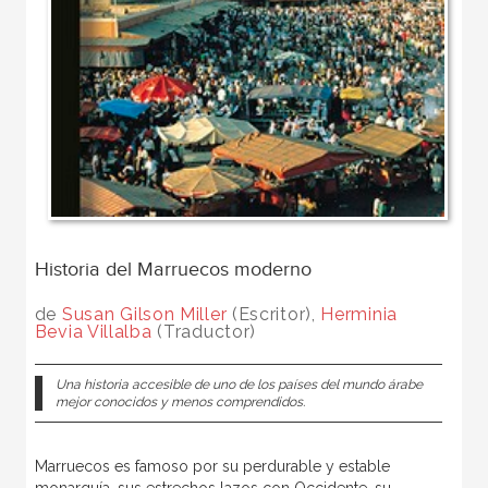
Historia del Marruecos moderno
de
Susan Gilson Miller
(Escritor),
Herminia
Bevia Villalba
(Traductor)
Una historia accesible de uno de los países del mundo árabe
mejor conocidos y menos comprendidos.
Marruecos es famoso por su perdurable y estable
monarquía, sus estrechos lazos con Occidente, su