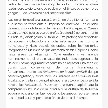
tachó de inventores a Esquilo y Heródoto, quizá no le faltara
razón, pero lo cierto es que se dejó en el tintero otros nombres
griegos. El de Ctesias no es el menor de ellos.
Nacido en torno al 451-441 a.C. en Cnido, Asia Menor –territorio
a la sazón perteneciente al Imperio aqueménida–, en el seno
de una distinguida familia de médicos, los Asclepíadas, Ctesias
de Cnido, médico a su vez de profesión, atendió personalmente
al Gran Rey Artajerjes II y su familia. Este prolongado servicio le
dio acceso privilegiado a mucha información, así como a
numerosas y ricas tradiciones orales, sobre los territorios
integrados en un imperio que abarcaba desde Chipre o Líbano
hasta áreas de Afganistán, Turk­me­nis­tán y –al menos
nominalmente– el propio valle del Indo. Tras regresar a la
Hélade, Ctesias seguramente terminó de redactar una serie de
obras que conservamos de forma fragmentaria:
fundamentalmente, las
Relaciones de la India (Indiká),
de tipo
paradoxográfico, y, sobre todo, las
Historias de Persia (Persiká).
A caballo entre la incipiente historiografía y lo que luego será la
novela, las
Historias de Persia
son una fuente capital para la
comprensión no solo de la historia y la cultura de la Persia
aqueménida, sino también de cómo los griegos representaron
la alteridad persa y, por oposición, se vieron a sí mismos.