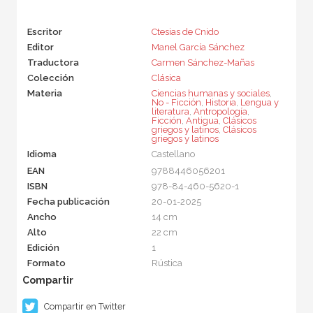
Escritor
Ctesias de Cnido
Editor
Manel García Sánchez
Traductora
Carmen Sánchez-Mañas
Colección
Clásica
Materia
Ciencias humanas y sociales
,
No - Ficción
,
Historia
,
Lengua y
literatura
,
Antropología
,
Ficción
,
Antigua
,
Clásicos
griegos y latinos
,
Clásicos
griegos y latinos
Idioma
Castellano
EAN
9788446056201
ISBN
978-84-460-5620-1
Fecha publicación
20-01-2025
Ancho
14 cm
Alto
22 cm
Edición
1
Formato
Rústica
Compartir en Twitter