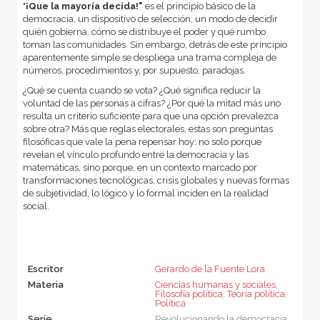
"
¡Que la mayoría decida!"
es el principio básico de la
democracia, un dispositivo de selección; un modo de decidir
quién gobierna, cómo se distribuye el poder y qué rumbo
toman las comunidades. Sin embargo, detrás de este principio
aparentemente simple se despliega una trama compleja de
números, procedimientos y, por supuesto, paradojas.
¿Qué se cuenta cuando se vota? ¿Qué significa reducir la
voluntad de las personas a cifras? ¿Por qué la mitad más uno
resulta un criterio suficiente para que una opción prevalezca
sobre otra? Más que reglas electorales, estas son preguntas
filosóficas que vale la pena repensar hoy: no solo porque
revelan el vínculo profundo entre la democracia y las
matemáticas, sino porque, en un contexto marcado por
transformaciones tecnológicas, crisis globales y nuevas formas
de subjetividad, lo lógico y lo formal inciden en la realidad
social.
Escritor
Gerardo de la Fuente Lora
Materia
Ciencias humanas y sociales
,
Filosofía política
,
Teoría política
,
Política
Serie
Revolucionando la democracia