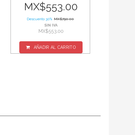
MX$553.00
Descuento 30%
MX$790.00
SIN IVA
MX$553.00
AÑADIR AL CARRITO