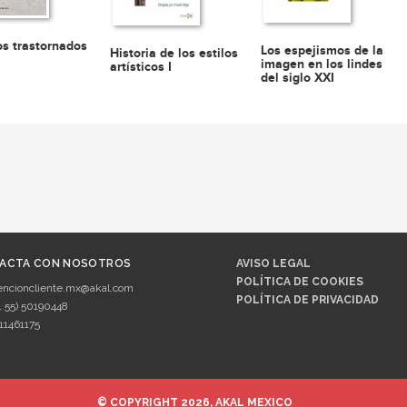
s trastornados
Los espejismos de la
Historia de los estilos
imagen en los lindes
artísticos I
del siglo XXI
ACTA CON NOSOTROS
AVISO LEGAL
POLÍTICA DE COOKIES
encioncliente.mx@akal.com
POLÍTICA DE PRIVACIDAD
1 55) 50190448
11461175
© COPYRIGHT 2026, AKAL MEXICO