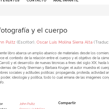
 Y EVENTOS
CONTACTO
AKAL INFANTIL
fotografía y el cuerpo
hn Pultz
(Escritor),
Oscar Luis Molina Sierra Alta
(Traduc
sente libro abarca un amplio abanico de materiales desde los comienzo
ece el contexto de la relación entre el cuerpo y el objetivo de la cám
arroll y el desarrollo de nuevas técnicas a fines del siglo XIX, hast
ernas de Cindy Sherman y Bárbara Kruger, el autor muestra el cuerp
res sociales y actitudes políticas: propaganda, protesta, actividad ar
, poder, ideología y política, todo lo cual emana de las imágenes co
fo.
or
John Pultz