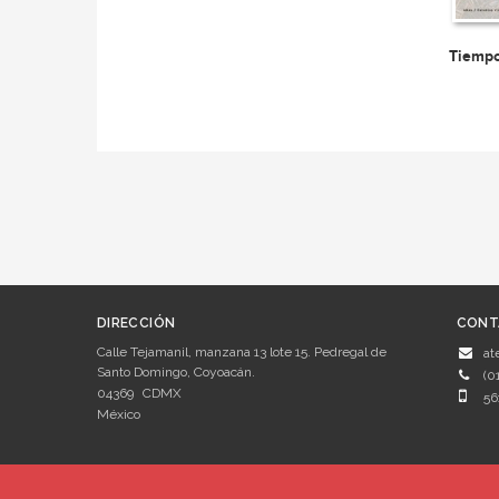
Tiempo
DIRECCIÓN
CONT
Calle Tejamanil, manzana 13 lote 15. Pedregal de
at
Santo Domingo, Coyoacán.
(0
04369
CDMX
56
México