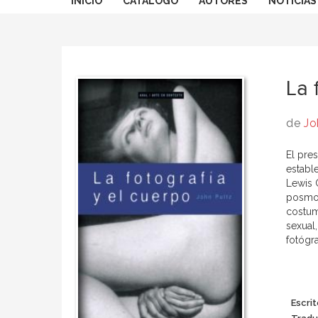
INICIO
CATÁLOGO
AUTORES
NOTICIAS
La 
de
Jo
El pre
establ
Lewis C
posmod
costumb
sexual
fotógra
Escrit