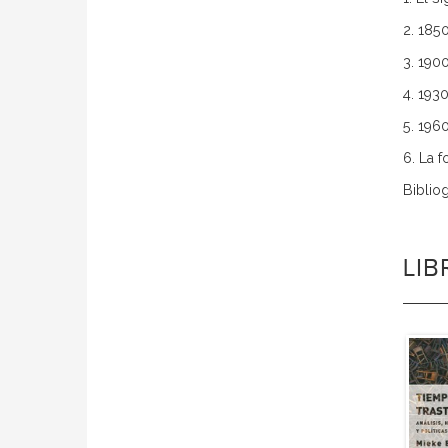
2. 185
3. 190
4. 193
5. 1960
6. La 
Bibliog
LI