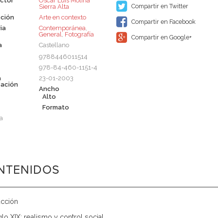
ctor
Oscar Luis Molina
Compartir en Twitter
Sierra Alta
ción
Arte en contexto
Compartir en Facebook
ia
Contemporánea
,
General
,
Fotografía
Compartir en Google+
a
Castellano
9788446011514
978-84-460-1151-4
a
23-01-2003
cación
Ancho
Alto
Formato
a
NTENIDOS
ucción
iglo XIX: realismo y control social