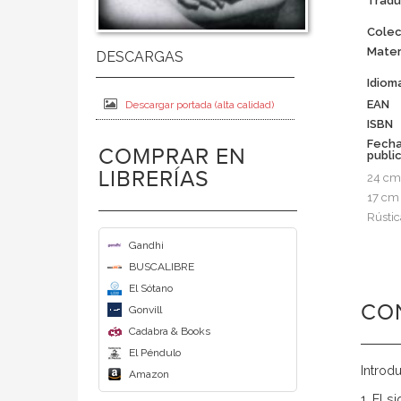
Tradu
Colec
Mater
Idiom
EAN
Descargar portada (alta calidad)
ISBN
Fech
COMPRAR EN
publi
LIBRERÍAS
24 cm
17 cm
Rústic
Gandhi
BUSCALIBRE
El Sótano
CO
Gonvill
Cadabra & Books
El Péndulo
Introd
Amazon
1. El s