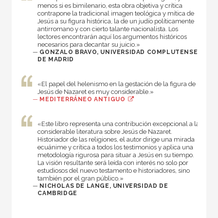
menos si es bimilenario, esta obra objetiva y crítica
contrapone la tradicional imagen teológica y mítica de
Jesús a su figura histórica, la de un judío políticamente
antirromano y con cierto talante nacionalista. Los
lectores encontrarán aquí los argumentos históricos
necesarios para decantar su juicio.»
—
GONZALO BRAVO, UNIVERSIDAD COMPLUTENSE
DE MADRID
«El papel del helenismo en la gestación de la figura de
Jesús de Nazaret es muy considerable.»
—
MEDITERRÁNEO ANTIGUO
«Este libro representa una contribución excepcional a la
considerable literatura sobre Jesús de Nazaret.
Historiador de las religiones, el autor dirige una mirada
ecuánime y crítica a todos los testimonios y aplica una
metodología rigurosa para situar a Jesús en su tiempo.
La visión resultante será leída con interés no solo por
estudiosos del nuevo testamento e historiadores, sino
también por el gran público.»
—
NICHOLAS DE LANGE, UNIVERSIDAD DE
CAMBRIDGE