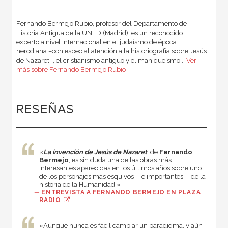
Fernando Bermejo Rubio, profesor del Departamento de
Historia Antigua de la UNED (Madrid), es un reconocido
experto a nivel internacional en el judaísmo de época
herodiana –con especial atención a la historiografía sobre Jesús
de Nazaret–, el cristianismo antiguo y el maniqueísmo...
Ver
más sobre Fernando Bermejo Rubio
RESEÑAS
«
La invención de Jesús de Nazaret
, de
Fernando
Bermejo
, es sin duda una de las obras más
interesantes aparecidas en los últimos años sobre uno
de los personajes más esquivos —e importantes— de la
historia de la Humanidad.»
—
ENTREVISTA A FERNANDO BERMEJO EN PLAZA
RADIO
«Aunque nunca es fácil cambiar un paradigma, y aún