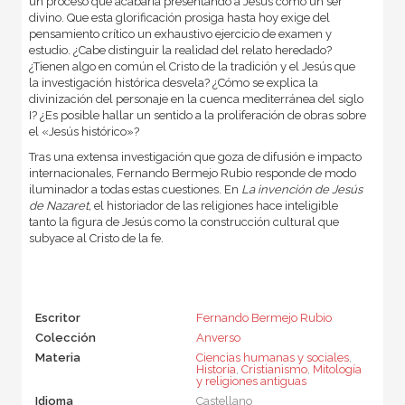
un proceso que acabaría presentando a Jesús como un ser
divino. Que esta glorificación prosiga hasta hoy exige del
pensamiento crítico un exhaustivo ejercicio de examen y
estudio. ¿Cabe distinguir la realidad del relato heredado?
¿Tienen algo en común el Cristo de la tradición y el Jesús que
la investigación histórica desvela? ¿Cómo se explica la
divinización del personaje en la cuenca mediterránea del siglo
I? ¿Es posible hallar un sentido a la proliferación de obras sobre
el «Jesús histórico»?
Tras una extensa investigación que goza de difusión e impacto
internacionales, Fernando Bermejo Rubio responde de modo
iluminador a todas estas cuestiones. En
La invención de Jesús
de Nazaret,
el historiador de las religiones hace inteligible
tanto la figura de Jesús como la construcción cultural que
subyace al Cristo de la fe.
Escritor
Fernando Bermejo Rubio
Colección
Anverso
Materia
Ciencias humanas y sociales
,
Historia
,
Cristianismo
,
Mitología
y religiones antiguas
Idioma
Castellano