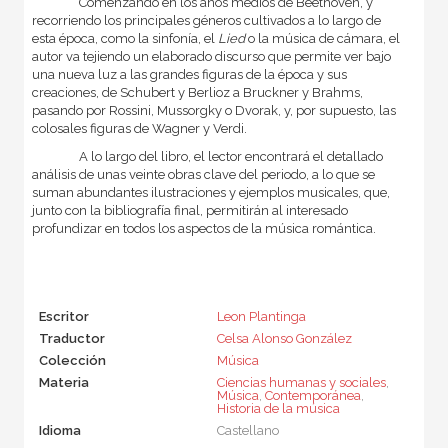
Comenzando en los años medios de Beethoven, y
recorriendo los principales géneros cultivados a lo largo de
esta época, como la sinfonía, el
Lied
o la música de cámara, el
autor va tejiendo un elaborado discurso que permite ver bajo
una nueva luz a las grandes figuras de la época y sus
creaciones, de Schubert y Berlioz a Bruckner y Brahms,
pasando por Rossini, Mussorgky o Dvorak, y, por supuesto, las
colosales figuras de Wagner y Verdi.
A lo largo del libro, el lector encontrará el detallado
análisis de unas veinte obras clave del periodo, a lo que se
suman abundantes ilustraciones y ejemplos musicales, que,
junto con la bibliografía final, permitirán al interesado
profundizar en todos los aspectos de la música romántica.
Escritor
Leon Plantinga
Traductor
Celsa Alonso González
Colección
Música
Materia
Ciencias humanas y sociales
,
Música
,
Contemporánea
,
Historia de la música
Idioma
Castellano