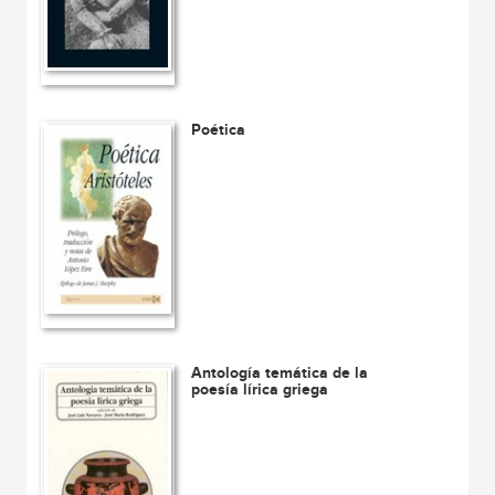
Poética
Antología temática de la
poesía lírica griega