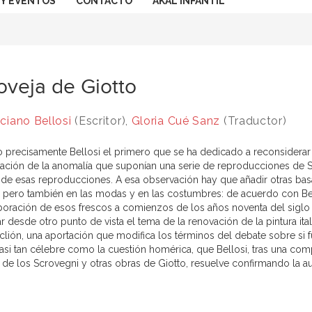
 Y EVENTOS
CONTACTO
AKAL INFANTIL
oveja de Giotto
ciano Bellosi
(Escritor),
Gloria Cué Sanz
(Traductor)
o precisamente Bellosi el primero que se ha dedicado a reconsiderar e
ación de la anomalía que suponían una serie de reproducciones de San
 de esas reproducciones. A esa observación hay que añadir otras ba
s, pero también en las modas y en las costumbres: de acuerdo con Bell
boración de esos frescos a comienzos de los años noventa del siglo XI
r desde otro punto de vista el tema de la renovación de la pintura ital
clión, una aportación que modifica los términos del debate sobre si fu
asi tan célebre como la cuestión homérica, que Bellosi, tras una com
 de los Scrovegni y otras obras de Giotto, resuelve confirmando la aut