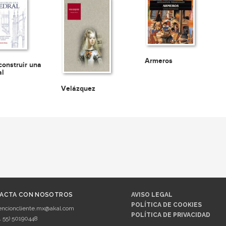
Armeros
onstruir una
al
Velázquez
ACTA CON NOSOTROS
AVISO LEGAL
POLÍTICA DE COOKIES
encioncliente.mx@akal.com
POLÍTICA DE PRIVACIDAD
1 55) 50190448