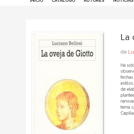
INICIO
CATÁLOGO
AUTORES
NOTICIAS
La 
de
Lu
Ha sid
observ
fechas
estilo
de ela
plantea
renova
tema c
Capilla