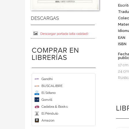
Escrit
Tradu
Colec
Mater
Idiom
Descargar portada (alta calidad)
EAN
ISBN
COMPRAR EN
Fech
LIBRERÍAS
publi
17 cm
24 cm
Rústic
Gandhi
BUSCALIBRE
El Sótano
Gonvill
LI
Cadabra & Books
El Péndulo
Amazon