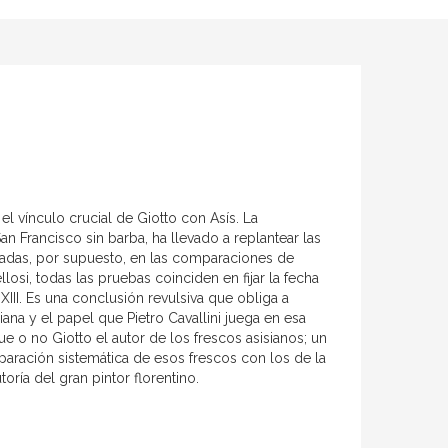
l vínculo crucial de Giotto con Asís. La
 Francisco sin barba, ha llevado a replantear las
sadas, por supuesto, en las comparaciones de
osi, todas las pruebas coinciden en fijar la fecha
II. Es una conclusión revulsiva que obliga a
iana y el papel que Pietro Cavallini juega en esa
e o no Giotto el autor de los frescos asisianos; un
paración sistemática de esos frescos con los de la
oría del gran pintor florentino.