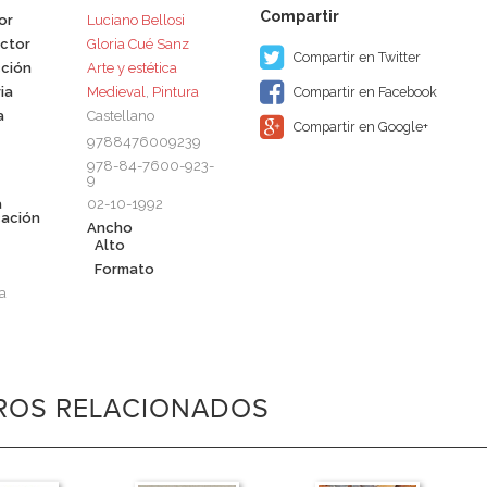
or
Luciano Bellosi
ctor
Gloria Cué Sanz
Compartir en Twitter
ción
Arte y estética
ia
Medieval
,
Pintura
Compartir en Facebook
a
Castellano
Compartir en Google+
9788476009239
978-84-7600-923-
9
a
02-10-1992
cación
Ancho
Alto
Formato
a
BROS RELACIONADOS