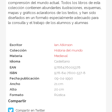
comprensión del mundo actual. Todos los libros de esta
colección contienen abundantes ilustraciones, esquemas,
mapas y gráficos aclaratorios de los textos, y han sido
diseñados en un formato especialmente adecuado para
la consulta y el trabajo de los alumnos y alumnas
Escritor
Ian Atkinson
Colección
Historia del mundo
Materia
Medieval
Idioma
Castellano
EAN
9788476005378
ISBN
978-84-7600-537-8
Fecha publicación
09-04-1990
Ancho
21 cm
Alto
20 cm
Formato
Rústica
Compartir en Twitter