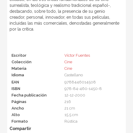
surrealista, teológica y realismo tradicional español-,
destacando, sobre todo, la presencia de su genio
creador, personal, innovador, en todas sus películas,
incluidas las más comerciales, denostadas generalmente
por la crítica.
Escritor
Víctor Fuentes
Colección
Cine
Materia
Cine
Idioma
Castellano
EAN
9788446014508
ISBN
978-84-460-1450-8
Fecha publicación
12-12-2000
Páginas
216
Ancho
21 cm
Alto
15.5 cm
Formato
Rústica