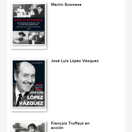
Martin Scorsese
José Luis López Vázquez
François Truffaut en
acción