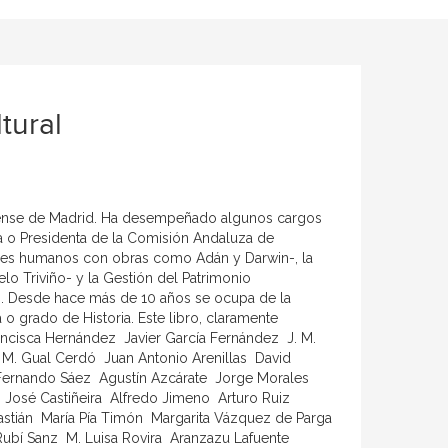
tural
utense de Madrid. Ha desempeñado algunos cargos
a o Presidenta de la Comisión Andaluza de
enes humanos con obras como Adán y Darwin-, la
elo Triviño- y la Gestión del Patrimonio
z-. Desde hace más de 10 años se ocupa de la
 o grado de Historia. Este libro, claramente
cisca Hernández  Javier García Fernández  J. M.
M. Gual Cerdó  Juan Antonio Arenillas  David
 Fernando Sáez  Agustín Azcárate  Jorge Morales 
José Castiñeira  Alfredo Jimeno  Arturo Ruiz
stián  María Pía Timón  Margarita Vázquez de Parga
bí Sanz  M. Luisa Rovira  Aranzazu Lafuente 