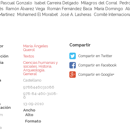
Pascual Gonzalo  Isabel Carreira Delgado  Milagros del Corral  Ped
  Ramón Álvarez Vega  Román Fernández Baca  María Domingo  Alicia 
Martínez  Mohamed El Morabet  José A. Lasheras  Comité Internaciona
or
María Ángeles
Querol
Compartir en Twitter
ción
Textos
ia
Ciencias humanas y
Compartir en Facebook
sociales
,
Historia
,
Arqueología
,
General
Compartir en Google+
a
Castellano
9788446031086
978-84-460-3108-
6
a
13-09-2010
cación
Ancho
cm
Alto
Formato
a