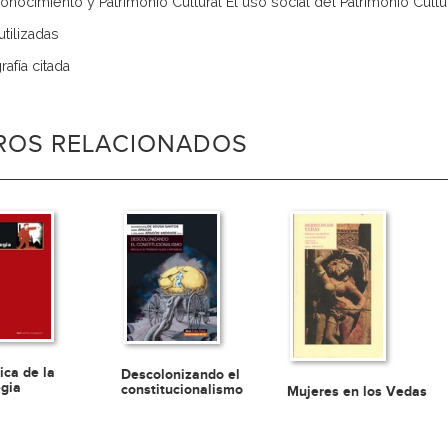
conocimiento y Patrimonio Cultural El uso social del Patrimonio Cultur
utilizadas
rafía citada
BROS RELACIONADOS
ica de la
Descolonizando el
egia
constitucionalismo
Mujeres en los Vedas