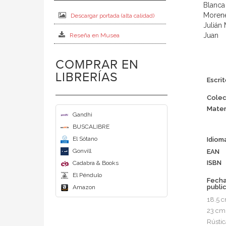
Blanca 
Morenés
Descargar portada (alta calidad)
Julián 
Juan
Reseña en Musea
COMPRAR EN
LIBRERÍAS
Escrit
Colec
Mater
Gandhi
BUSCALIBRE
El Sótano
Idiom
Gonvill
EAN
ISBN
Cadabra & Books
El Péndulo
Fech
publi
Amazon
18.5 
23 cm
Rústic