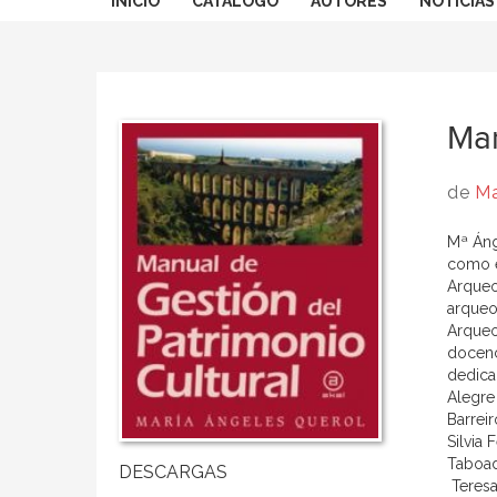
INICIO
CATÁLOGO
AUTORES
NOTICIAS
Man
de
Ma
Mª Áng
como e
Arqueo
arqueol
Arqueo
docenci
dedica
Alegre 
Barreir
Silvia 
Taboad
 Teres