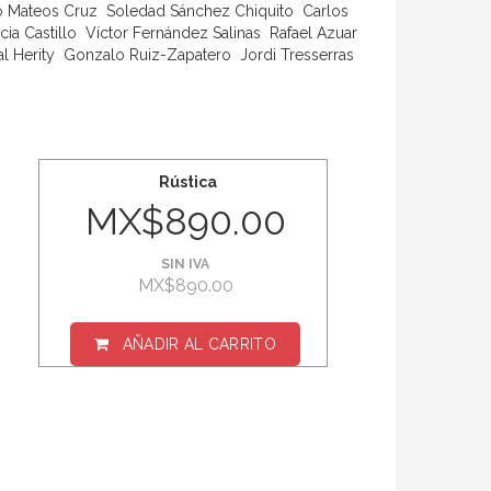
ro Mateos Cruz  Soledad Sánchez Chiquito  Carlos
Castillo  Víctor Fernández Salinas  Rafael Azuar 
l Herity  Gonzalo Ruiz-Zapatero  Jordi Tresserras
Rústica
MX$890.00
SIN IVA
MX$890.00
AÑADIR AL CARRITO