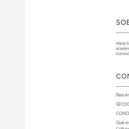
SOB
María Á
académi
Comisió
CO
Para e
SECCI
CONC
Qué es