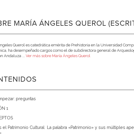
RE MARÍA ÁNGELES QUEROL (ESCRI
ngeles Querol es catedrática emérita de Prehistoria en la Universidad Comp
ca, ha desempeñado cargos como el de subdirectora general de Arqueología 
n Andaluza ...
Ver más sobre María Ángeles Querol
NTENIDOS
mpezar: preguntas
ÓN 1
EPTOS
 el Patrimonio Cultural  La palabra «Patrimonio» y sus múltiples ape