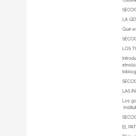
Cultura
SECCI
LA GE
Qué es 
SECCI
LOS T
Introdu
etnológ
bibliog
SECCI
LAS I
Los go
 Inst
SECCI
EL PA