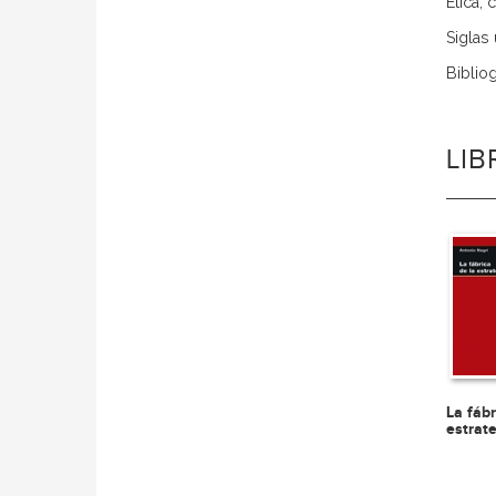
Ética, 
Siglas 
Bibliog
LI
La fábr
estrat