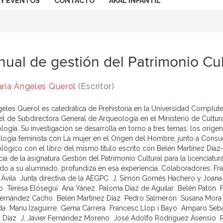
 Y EVENTOS
CONTACTO
AKAL INFANTIL
ual de gestión del Patrimonio Cul
ría Ángeles Querol
(Escritor)
eles Querol es catedrática de Prehistoria en la Universidad Compl
l de Subdirectora General de Arqueología en el Ministerio de Cultur
logía. Su investigación se desarrolla en torno a tres temas: los oríg
ogía feminista con La mujer en el Origen del Hombre, junto a Consu
lógico con el libro del mismo título escrito con Belén Martínez Día
a de la asignatura Gestión del Patrimonio Cultural para la licenciatura
do a su alumnado, profundiza en esa experiencia. Colaboradores: Fran
Ávila  Junta directiva de la AEGPC  J. Simón Gornés Hachero y Joana 
o  Teresa Elósegui  Ana Yánez  Paloma Díaz de Aguilar  Belén Patón 
Fernández Cacho  Belén Martínez Díaz  Pedro Salmerón  Susana Mora  
a  Manu Izaguirre  Gema Carrera  Francesc Llop i Bayo  Amparo Seba
a Díaz  J. Javier Fernández Moreno  José Adolfo Rodríguez Asensio  Ru