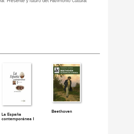
al  Presente y futuro del Patrimonio Cultural
Beethoven
La España
contemporánea I