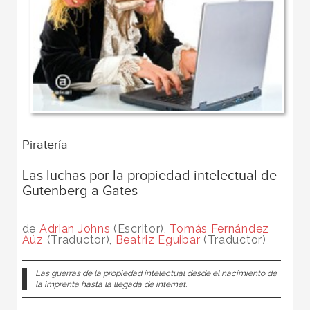
Piratería
Las luchas por la propiedad intelectual de
Gutenberg a Gates
de
Adrian Johns
(Escritor),
Tomás Fernández
Aúz
(Traductor),
Beatriz Eguibar
(Traductor)
Las guerras de la propiedad intelectual desde el nacimiento de
la imprenta hasta la llegada de internet.