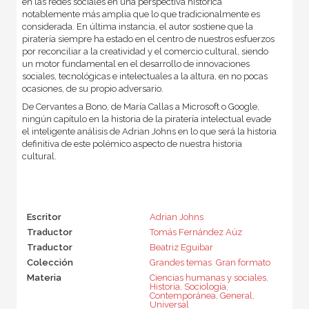
en las redes sociales en una perspectiva histórica
notablemente más amplia que lo que tradicionalmente es
considerada. En última instancia, el autor sostiene que la
piratería siempre ha estado en el centro de nuestros esfuerzos
por reconciliar a la creatividad y el comercio cultural, siendo
un motor fundamental en el desarrollo de innovaciones
sociales, tecnológicas e intelectuales a la altura, en no pocas
ocasiones, de su propio adversario.
De Cervantes a Bono, de María Callas a Microsoft o Google,
ningún capítulo en la historia de la piratería intelectual evade
el inteligente análisis de Adrian Johns en lo que será la historia
definitiva de este polémico aspecto de nuestra historia
cultural.
Escritor
Adrian Johns
Traductor
Tomás Fernández Aúz
Traductor
Beatriz Eguibar
Colección
Grandes temas  Gran formato
Materia
Ciencias humanas y sociales
,
Historia
,
Sociología
,
Contemporánea
,
General
,
Universal