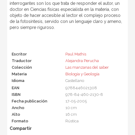
interrogantes son los que trata de responder el autor, un
doctor en Ciencias físicas especialista en la materia, con
objeto de hacer accesible al lector el complejo proceso
de la fotosíntesis, servido con un lenguaje claro y ameno,
pero siempre riguroso.
Escritor
Paul Mathis
Traductor
Alejandra Perucha
Colección
Las manzanas del saber
Materia
Biología y Geología
Idioma
Castellano
EAN
9788446021308
ISBN
978-84-460-2130-8
Fecha publicación
17-05-2005
Ancho
10 cm
Alto
16 cm
Formato
Rústica