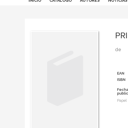
INICIO
CATÁLOGO
AUTORES
NOTICIAS
PR
de
EAN
ISBN
Fech
publi
Papel