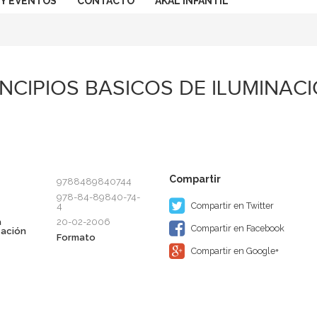
 Y EVENTOS
CONTACTO
AKAL INFANTIL
INCIPIOS BASICOS DE ILUMINAC
9788489840744
978-84-89840-74-
Compartir en Twitter
4
a
20-02-2006
Compartir en Facebook
cación
Formato
Compartir en Google+