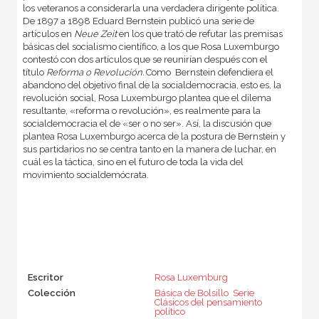
los veteranos a considerarla una verdadera dirigente política.
De 1897 a 1898 Eduard Bernstein publicó una serie de
artículos en
Neue Zeit
en los que trató de refutar las premisas
básicas del socialismo científico, a los que Rosa Luxemburgo
contestó con dos artículos que se reunirían después con el
título
Reforma o Revolución.
Como Bernstein defendiera el
abandono del objetivo final de la socialdemocracia, esto es, la
revolución social, Rosa Luxemburgo plantea que el dilema
resultante, «reforma o revolución», es realmente para la
socialdemocracia el de «ser o no ser». Así, la discusión que
plantea Rosa Luxemburgo acerca de la postura de Bernstein y
sus partidarios no se centra tanto en la manera de luchar, en
cuál es la táctica, sino en el futuro de toda la vida del
movimiento socialdemócrata.
Escritor
Rosa Luxemburg
Colección
Básica de Bolsillo  Serie
Clásicos del pensamiento
político