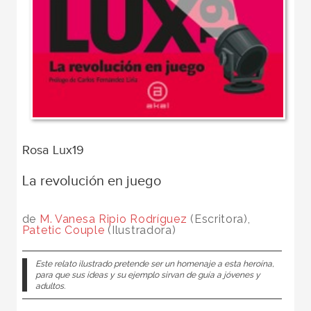
Rosa Lux19
La revolución en juego
de
M. Vanesa Ripio Rodríguez
(Escritora),
Patetic Couple
(Ilustradora)
Este relato ilustrado pretende ser un homenaje a esta heroína,
para que sus ideas y su ejemplo sirvan de guía a jóvenes y
adultos.