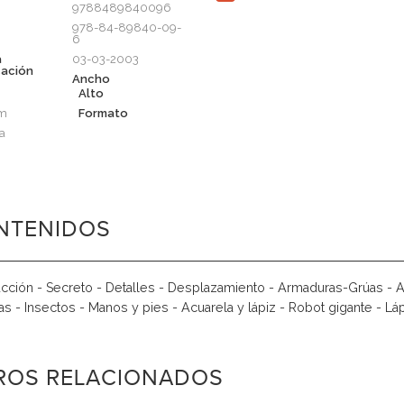
9788489840096
978-84-89840-09-
6
a
03-03-2003
cación
Ancho
m
Alto
cm
Formato
a
NTENIDOS
ucción - Secreto - Detalles - Desplazamiento - Armaduras-Grúas -
s - Insectos - Manos y pies - Acuarela y lápiz - Robot gigante - Lápi
BROS RELACIONADOS