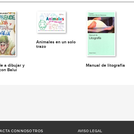
Animales en un solo
trazo
e a dibujar y
Manual de litografía
con Baluí
ACTA CON NOSOTROS
AVISO LEGAL