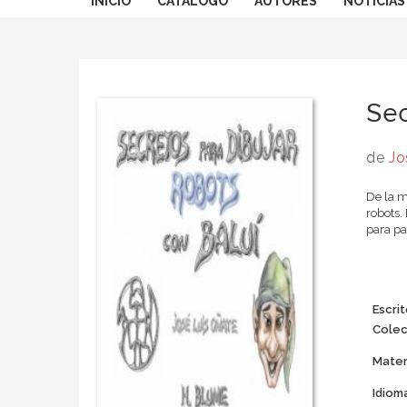
INICIO
CATÁLOGO
AUTORES
NOTICIAS
Sec
de
Jo
De la m
robots.
para pa
Escrit
Colec
Mater
Idiom