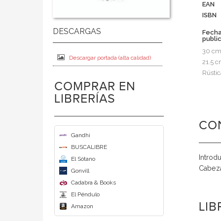
EAN
ISBN
Fech
publi
30 c
Descargar portada (alta calidad)
21.5 
Rústic
COMPRAR EN
LIBRERÍAS
CO
Gandhi
BUSCALIBRE
Introd
El Sótano
Cabeza
Gonvill
Cadabra & Books
El Péndulo
LI
Amazon