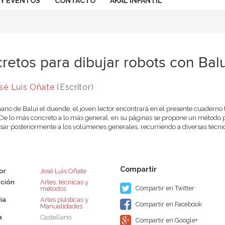
 Y EVENTOS
CONTACTO
AKAL INFANTIL
retos para dibujar robots con Balu
sé Luis Oñate
(Escritor)
ano de Baluí el duende, el joven lector encontrará en el presente cuaderno 
 De lo más concreto a lo más general, en su páginas se propone un método pr
sar posteriormente a los volúmenes generales, recurriendo a diversas técnica
or
José Luis Oñate
ción
Artes, técnicas y
Compartir en Twitter
métodos
ia
Artes plásticas y
Compartir en Facebook
Manualidades
a
Castellano
Compartir en Google+