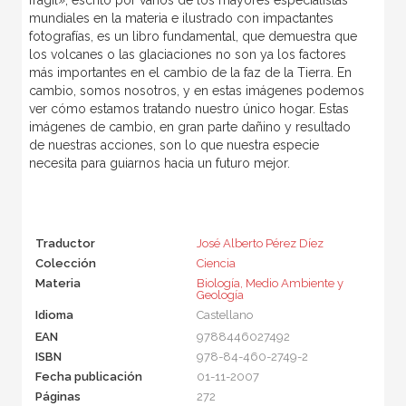
frágil», escrito por varios de los mayores especialistas
mundiales en la materia e ilustrado con impactantes
fotografías, es un libro fundamental, que demuestra que
los volcanes o las glaciaciones no son ya los factores
más importantes en el cambio de la faz de la Tierra. En
cambio, somos nosotros, y en estas imágenes podemos
ver cómo estamos tratando nuestro único hogar. Estas
imágenes de cambio, en gran parte dañino y resultado
de nuestras acciones, son lo que nuestra especie
necesita para guiarnos hacia un futuro mejor.
Traductor
José Alberto Pérez Díez
Colección
Ciencia
Materia
Biología, Medio Ambiente y
Geología
Idioma
Castellano
EAN
9788446027492
ISBN
978-84-460-2749-2
Fecha publicación
01-11-2007
Páginas
272