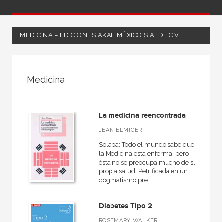
MEDICINA – EDICIONES AKAL MÉXICO S.A. DE C.V.
FILTRADO POR:
Medicina
Salud
Medicina
La medicina reencontrada
JEAN ELMIGER
Solapa: Todo el mundo sabe que
MATERIAS
la Medicina está enferma, pero
ésta no se preocupa mucho de su
Medicina
propia salud. Petrificada en un
dogmatismo pre...
Infancia y adolescencia
Dietética y nutrición
Diabetes Tipo 2
Deporte
ROSEMARY WALKER